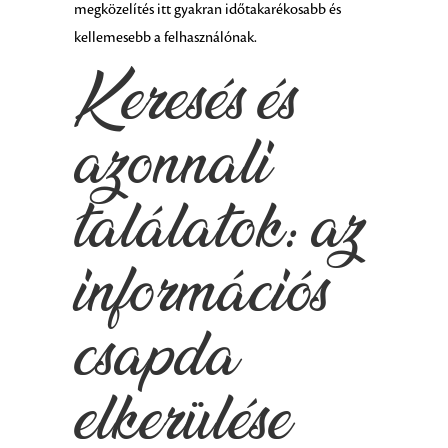
megközelítés itt gyakran időtakarékosabb és
kellemesebb a felhasználónak.
Keresés és
azonnali
találatok: az
információs
csapda
elkerülése