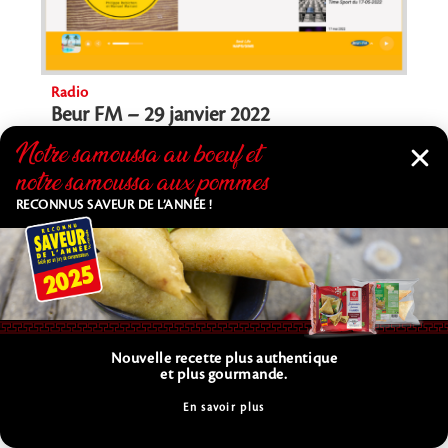
Radio
Beur FM – 29 janvier 2022
Notre samoussa au bœuf et
A travers l’émission « Dessus de Tables » consacrée au
notre samoussa aux pommes
Nouvel An Chinois animée par Manuel Mariani, la radio
Beur
RECONNUS SAVEUR DE L’ANNÉE !
En savoir plus
Nouvelle recette plus authentique
et plus gourmande.
En savoir plus