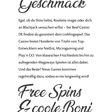
Geschmack
Egal, ob du Slots liebst, Roulette magst oder dich
an Blackjack versuchen willst – bei Beef Casino
DE findest du garantiert dein Lieblingsspiel. Das
Casino bietet Hunderte von Titeln von Top-
Entwicklern wie NetEnt, Microgaming und
Play’n GO. Von klassischen Früchteslots bis hin zu
aufregenden Megaways-Spielen ist alles dabei.
Und das Beste? Neue Games kommen
regelmäßig dazu, sodass es nie langweilig wird!
Free Spins
& coole Boni