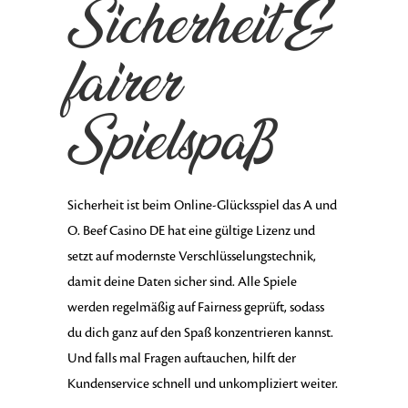
Sicherheit &
fairer
Spielspaß
Sicherheit ist beim Online-Glücksspiel das A und
O. Beef Casino DE hat eine gültige Lizenz und
setzt auf modernste Verschlüsselungstechnik,
damit deine Daten sicher sind. Alle Spiele
werden regelmäßig auf Fairness geprüft, sodass
du dich ganz auf den Spaß konzentrieren kannst.
Und falls mal Fragen auftauchen, hilft der
Kundenservice schnell und unkompliziert weiter.