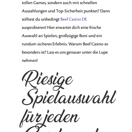
tollen Games, sondern auch mit schnellen
Auszahlungen und Top-Sicherheit punktet? Dann
solltest du unbedingt
Beef Casino DE
ausprobieren! Hier erwartet dich eine frische
Auswahl an Spielen, großzügige Boni und ein
rundum sicheres Erlebnis. Warum Beef Casino so
besonders ist? Lass es uns genauer unter die Lupe
nehmen!
Riesige
Spielauswahl
für jeden