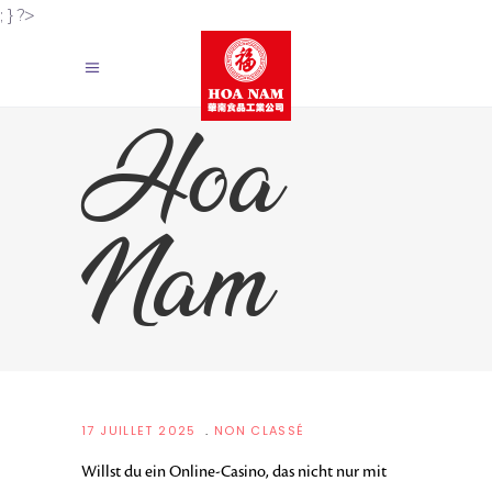
; } ?>
Hoa
Nam
17 JUILLET 2025
NON CLASSÉ
Willst du ein Online-Casino, das nicht nur mit