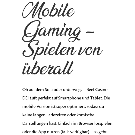
Mobile
Gaming –
Spielen von
überall
Ob auf dem Sofa oder unterwegs – Beef Casino
DE läuft perfekt auf Smartphone und Tablet. Die
mobile Version ist super optimiert, sodass du
keine langen Ladezeiten oder komische
Darstellungen hast. Einfach im Browser losspielen
oder die App nutzen (falls verfügbar) – so geht