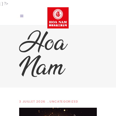
; } ?>
Hoa
Nam
3 JUILLET 2026
UNCATEGORIZED