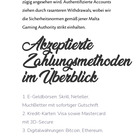
zügig angesehen wird. Authentifizierte Accounts
ziehen durch rasanteren Withdrawals, wobei wir
die Sicherheitsnormen gemäß jener Malta
Gaming Authority strikt einhalten.
Akzeptierte
Zahlungsmethoden
im Überblick
E-Geldbörsen: Skrill, Neteller,
MuchBetter mit sofortiger Gutschrift
Kredit-Karten: Visa sowie Mastercard
mit 3D-Secure
Digitalwährungen: Bitcoin, Ethereum,