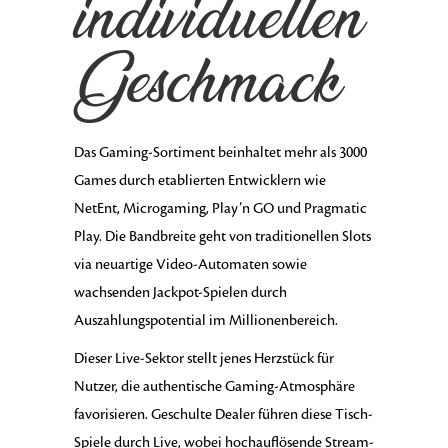
individuellen
Geschmack
Das Gaming-Sortiment beinhaltet mehr als 3000
Games durch etablierten Entwicklern wie
NetEnt, Microgaming, Play’n GO und Pragmatic
Play. Die Bandbreite geht von traditionellen Slots
via neuartige Video-Automaten sowie
wachsenden Jackpot-Spielen durch
Auszahlungspotential im Millionenbereich.
Dieser Live-Sektor stellt jenes Herzstück für
Nutzer, die authentische Gaming-Atmosphäre
favorisieren. Geschulte Dealer führen diese Tisch-
Spiele durch Live, wobei hochauflösende Stream-