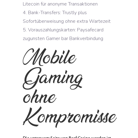
Litecoin für anonyme Transaktionen
Bank-Transfers: Trustly plus
Sofortüberweisung ohne extra Wartezeit
Vorauszahlungskarten: Paysafecard
zugunsten Gamer bar Bankverbindung
Mobile
Gaming
ohne
Kompromisse