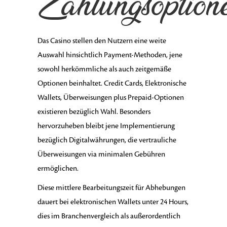
Zahlungsoption
Das Casino stellen den Nutzern eine weite
Auswahl hinsichtlich Payment-Methoden, jene
sowohl herkömmliche als auch zeitgemäße
Optionen beinhaltet. Credit Cards, Elektronische
Wallets, Überweisungen plus Prepaid-Optionen
existieren bezüglich Wahl. Besonders
hervorzuheben bleibt jene Implementierung
bezüglich Digitalwährungen, die vertrauliche
Überweisungen via minimalen Gebühren
ermöglichen.
Diese mittlere Bearbeitungszeit für Abhebungen
dauert bei elektronischen Wallets unter 24 Hours,
dies im Branchenvergleich als außerordentlich