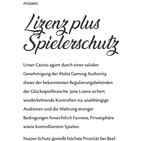
müssen.
Lizenz plus
Spielerschutz
Unser Casino agiert durch einer validen
Genehmigung der Malta Gaming Authority,
dieser der bekanntesten Regulierungsbehörden
der Glücksspielbranche. Jene Lizenz sichert
wiederkehrende Kontrollen via unabhängige
Auditoren und die Wahrung strenger
Bedingungen hinsichtlich Fairness, Privatsphäre
sowie kontrolliertem Spielen.
Nutzer-Schutz genießt höchste Priorität bei Beef