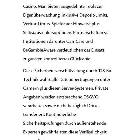
Casino. Man bieten ausgedehnte Tools zur
Eigenüberwachung, inklusive Deposit-Limits,
Verlust-Limits, Spieldauer-Hinweise plus
Selbstausschlussoptionen. Partnerschaften via
Institutionen darunter GamCare und
BeGambleAware verdeutlichen das Einsatz
zugunsten kontrolliertes Glücksspiel.
Diese Sicherheitsverschlüsselung durch 128-Bit-
Technik wahrt alle Datenübertragungen unter
Gamern plus diesen Server-Systemen. Private
Angaben werden entsprechend DSGVO
verarbeitet sowie nicht bezüglich Dritte
transferiert. Kontinuierliche
Sicherheitsprüfungen durch außenstehende
Experten gewährleisten diese Verlässlichkeit