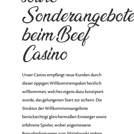
Sonderangebot
beim Beef
Casino
Unser Casino empfängt neue Kunden durch
dieser üppigen Willkommenspaket herzlich
willkommen, welches eigens dazu konzipiert
wurde, das gelungenen Start zur sichern. Die
Struktur der Willkommensangebote
berücksichtigt gleichermaßen Einsteiger sowie
erfahrene Spieler, wobei angemessene
Bonusbedingungen zum Mittelpunkt stehen.