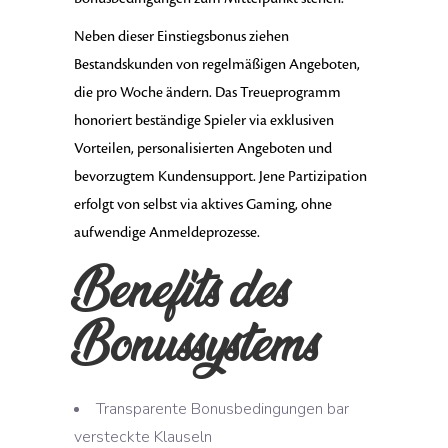
Neben dieser Einstiegsbonus ziehen
Bestandskunden von regelmäßigen Angeboten,
die pro Woche ändern. Das Treueprogramm
honoriert beständige Spieler via exklusiven
Vorteilen, personalisierten Angeboten und
bevorzugtem Kundensupport. Jene Partizipation
erfolgt von selbst via aktives Gaming, ohne
aufwendige Anmeldeprozesse.
Benefits des
Bonussystems
Transparente Bonusbedingungen bar
versteckte Klauseln