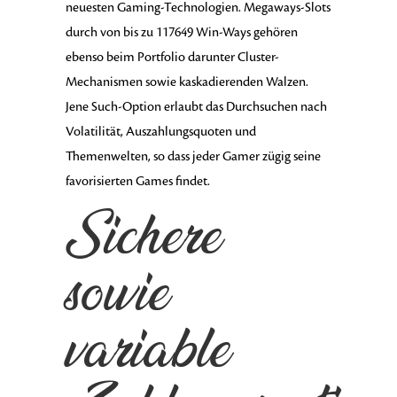
neuesten Gaming-Technologien. Megaways-Slots
durch von bis zu 117649 Win-Ways gehören
ebenso beim Portfolio darunter Cluster-
Mechanismen sowie kaskadierenden Walzen.
Jene Such-Option erlaubt das Durchsuchen nach
Volatilität, Auszahlungsquoten und
Themenwelten, so dass jeder Gamer zügig seine
favorisierten Games findet.
Sichere
sowie
variable