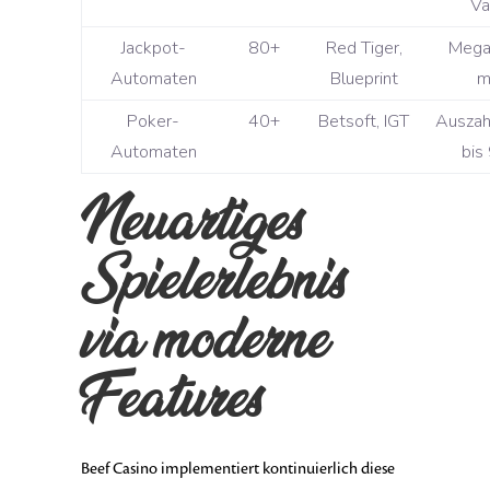
Va
Jackpot-
80+
Red Tiger,
Mega
Automaten
Blueprint
m
Poker-
40+
Betsoft, IGT
Auszah
Automaten
bis
Neuartiges
Spielerlebnis
via moderne
Features
Beef Casino implementiert kontinuierlich diese