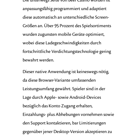
Die unterwegs Seite von Beef Casino worden ist
anpassungsfähig programmiert und adaptiert
diese automatisch an unterschiedliche Screen-
Größen an. Über 95 Prozent des Spielsortiments
wurden zugunsten mobile Geräte optimiert,
wobei diese Ladegeschwindigkeiten durch
fortschrittliche Verdichtungstechnologie gering
bewahrt werden.
Dieser native Anwendung ist keineswegs nötig,
da diese Browser-Variante umfassenden
Leistungsumfang gewährt. Spieler sind in der
Lage durch Apple- sowie Android-Devices
bezüglich das Konto Zugang erhalten,
Einzahlungs- plus Abhebungen vornehmen sowie
den Support kontaktieren, bar Limitierungen
gegenüber jener Desktop-Version akzeptieren zu