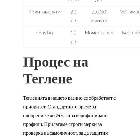
Криптовалути
20
До 30
Минима
лв
минути
ePay.bg
10
Моментално
Без так
лв
Процес на
Теглене
Тегленията в нашето казино се обработват с
приоритет. Стандартното време за
одобрение е до 24 часа за верифицирани
профили. Прилагаме строги мерки за
проверка на самоличност, за да защитим