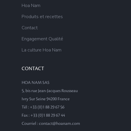
Hoa Nam
Produits et recettes
Contact
Engagement Qualité
La culture Hoa Nam
CONTACT
HOA NAM SAS
5, bis rue Jean-Jacques Rousseau
Ivry Sur Seine 94200 France
Tél : +33 (0)1 88 29 67 56
Fax : +33 (0)1 88 29 67 44
Courriel : contact@hoanam.com