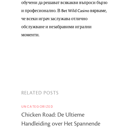
обучени да решават всякакви въпроси бързо
и професионално. В Bet Wild Casino вярваме,
че всеки играч заслужава отлично
обслужване и незабравими игрални
моменти.
RELATED POSTS
UNCATEGORIZED
Chicken Road: De Ultieme
Handleiding over Het Spannende