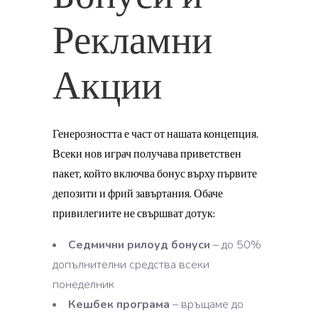
Рекламни
Акции
Генерозността е част от нашата концепция.
Всеки нов играч получава приветствен
пакет, който включва бонус върху първите
депозити и фрий завъртания. Обаче
привилегиите не свършват дотук:
Седмични рилоуд бонуси
– до 50%
допълнителни средства всеки
понеделник
Кешбек програма
– връщаме до