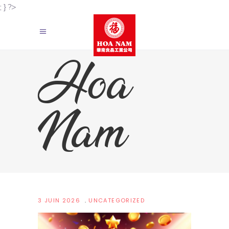
; } ?>
Hoa
Nam
3 JUIN 2026
UNCATEGORIZED