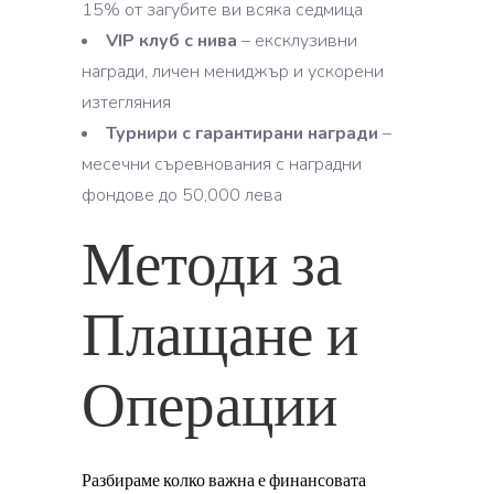
15% от загубите ви всяка седмица
VIP клуб с нива
– ексклузивни
награди, личен мениджър и ускорени
изтегляния
Турнири с гарантирани награди
–
месечни съревнования с наградни
фондове до 50,000 лева
Методи за
Плащане и
Операции
Разбираме колко важна е финансовата