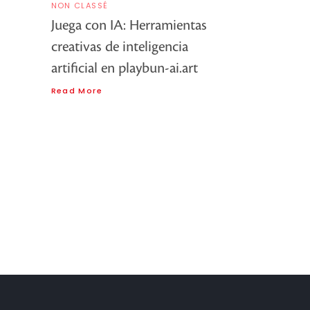
NON CLASSÉ
Juega con IA: Herramientas
creativas de inteligencia
artificial en playbun-ai.art
Read More