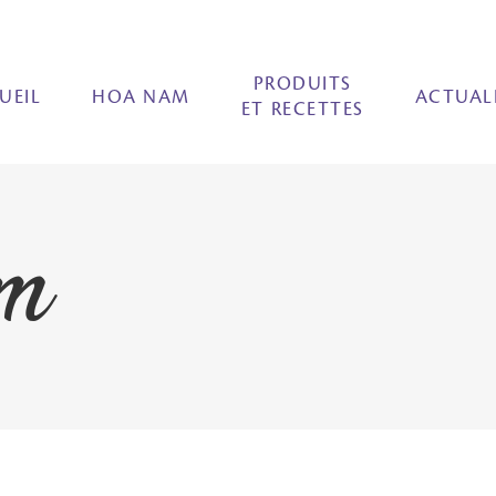
PRODUITS
UEIL
HOA NAM
ACTUAL
ET RECETTES
m