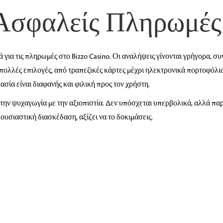
 Ασφαλείς Πληρωμές
ά για τις πληρωμές στο Bizzo Casino. Οι αναλήψεις γίνονται γρήγορα, σ
πολλές επιλογές, από τραπεζικές κάρτες μέχρι ηλεκτρονικά πορτοφόλια
κασία είναι διαφανής και φιλική προς τον χρήστη.
 την ψυχαγωγία με την αξιοπιστία. Δεν υπόσχεται υπερβολικά, αλλά παρα
ουσιαστική διασκέδαση, αξίζει να το δοκιμάσεις.