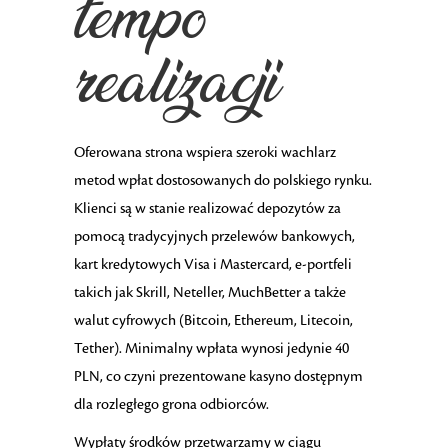
tempo
realizacji
Oferowana strona wspiera szeroki wachlarz
metod wpłat dostosowanych do polskiego rynku.
Klienci są w stanie realizować depozytów za
pomocą tradycyjnych przelewów bankowych,
kart kredytowych Visa i Mastercard, e-portfeli
takich jak Skrill, Neteller, MuchBetter a także
walut cyfrowych (Bitcoin, Ethereum, Litecoin,
Tether). Minimalny wpłata wynosi jedynie 40
PLN, co czyni prezentowane kasyno dostępnym
dla rozległego grona odbiorców.
Wypłaty środków przetwarzamy w ciągu