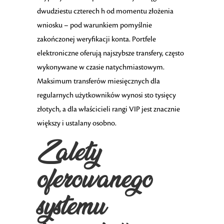
dwudziestu czterech h od momentu złożenia
wniosku – pod warunkiem pomyślnie
zakończonej weryfikacji konta. Portfele
elektroniczne oferują najszybsze transfery, często
wykonywane w czasie natychmiastowym.
Maksimum transferów miesięcznych dla
regularnych użytkowników wynosi sto tysięcy
złotych, a dla właścicieli rangi VIP jest znacznie
większy i ustalany osobno.
Zalety
oferowanego
systemu