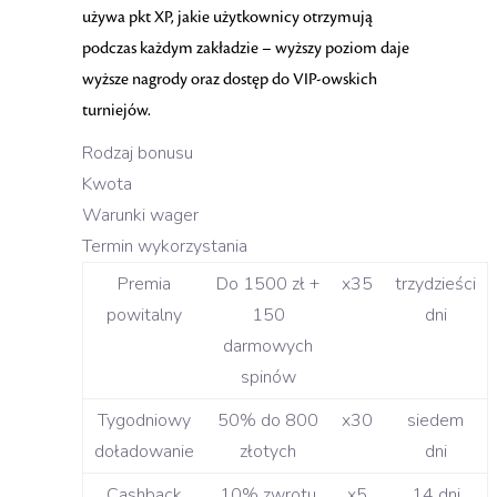
używa pkt XP, jakie użytkownicy otrzymują
podczas każdym zakładzie – wyższy poziom daje
wyższe nagrody oraz dostęp do VIP-owskich
turniejów.
Rodzaj bonusu
Kwota
Warunki wager
Termin wykorzystania
Premia
Do 1500 zł +
x35
trzydzieści
powitalny
150
dni
darmowych
spinów
Tygodniowy
50% do 800
x30
siedem
doładowanie
złotych
dni
Cashback
10% zwrotu
x5
14 dni