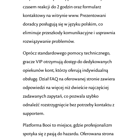
czasem reakcji do 2 godzin oraz formularz
kontaktowy na witrynie www. Prezentowani
doradcy posługują się w języku polskim, co
eliminuje przeszkody komunikacyjne i usprawnia
rozwiązywanie problemów.
Oprócz standardowego pomocy technicznego,
gracze VIP otrzymują dostęp do dedykowanych
opiekunów kont, którzy oferują indywidualną
obsługę. Dział FAQ na oferowanej stronie zawiera
odpowiedzi na więcej niż dwieście najczęściej
zadawanych zapytań, co pozwala szybko
odnaleźć rozstrzygnięcie bez potrzeby kontaktu z
supportem.
Platforma Booi to miejsce, gdzie profesjonalizm
spotyka się z pasją do hazardu. Oferowana strona