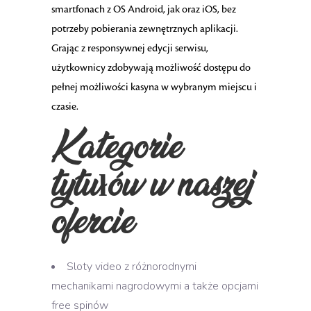
smartfonach z OS Android, jak oraz iOS, bez
potrzeby pobierania zewnętrznych aplikacji.
Grając z responsywnej edycji serwisu,
użytkownicy zdobywają możliwość dostępu do
pełnej możliwości kasyna w wybranym miejscu i
czasie.
Kategorie
tytułów w naszej
ofercie
Sloty video z różnorodnymi
mechanikami nagrodowymi a także opcjami
free spinów