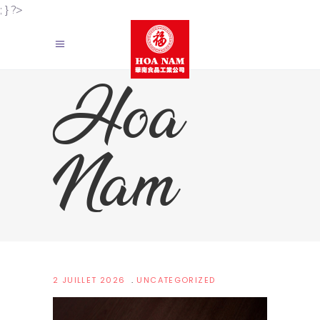
; } ?>
Hoa
Nam
2 JUILLET 2026
UNCATEGORIZED