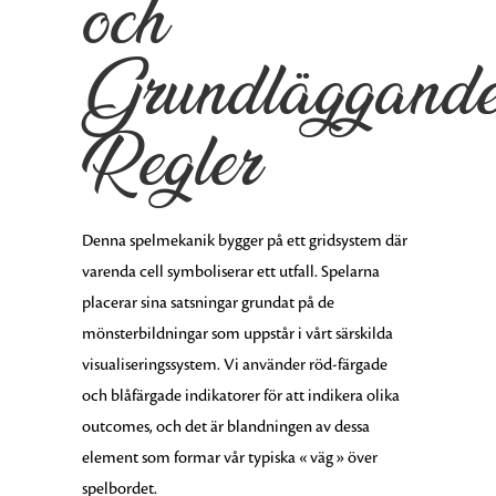
och
Grundläggand
Regler
Denna spelmekanik bygger på ett gridsystem där
varenda cell symboliserar ett utfall. Spelarna
placerar sina satsningar grundat på de
mönsterbildningar som uppstår i vårt särskilda
visualiseringssystem. Vi använder röd-färgade
och blåfärgade indikatorer för att indikera olika
outcomes, och det är blandningen av dessa
element som formar vår typiska « väg » över
spelbordet.