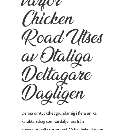
varför
Chicken
Road Utses
av Otaliga
Deltagare
Dagligen
Denna omtyckthet grundar sig i flera unika
karaktärsdrag som särskiljer oss från
konventionella casinospel. Vi har bekräftats av