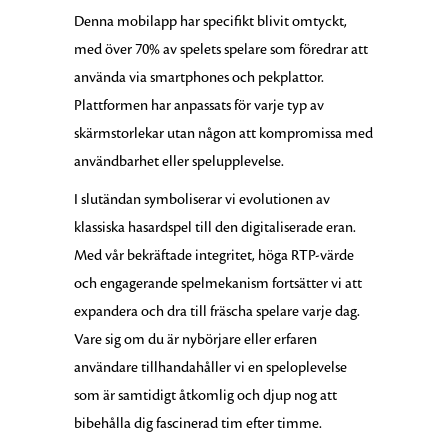
Denna mobilapp har specifikt blivit omtyckt,
med över 70% av spelets spelare som föredrar att
använda via smartphones och pekplattor.
Plattformen har anpassats för varje typ av
skärmstorlekar utan någon att kompromissa med
användbarhet eller spelupplevelse.
I slutändan symboliserar vi evolutionen av
klassiska hasardspel till den digitaliserade eran.
Med vår bekräftade integritet, höga RTP-värde
och engagerande spelmekanism fortsätter vi att
expandera och dra till fräscha spelare varje dag.
Vare sig om du är nybörjare eller erfaren
användare tillhandahåller vi en speloplevelse
som är samtidigt åtkomlig och djup nog att
bibehålla dig fascinerad tim efter timme.