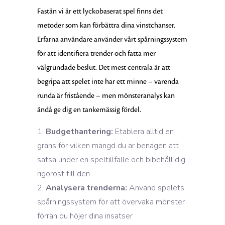
Fastän vi är ett lyckobaserat spel finns det
metoder som kan förbättra dina vinstchanser.
Erfarna användare använder vårt spårningssystem
för att identifiera trender och fatta mer
välgrundade beslut. Det mest centrala är att
begripa att spelet inte har ett minne – varenda
runda är fristående – men mönsteranalys kan
ändå ge dig en tankemässig fördel.
Budgethantering:
Etablera alltid en
gräns för vilken mängd du är benägen att
satsa under en speltillfälle och bibehåll dig
rigoröst till den
Analysera trenderna:
Använd spelets
spårningssystem för att övervaka mönster
förrän du höjer dina insatser