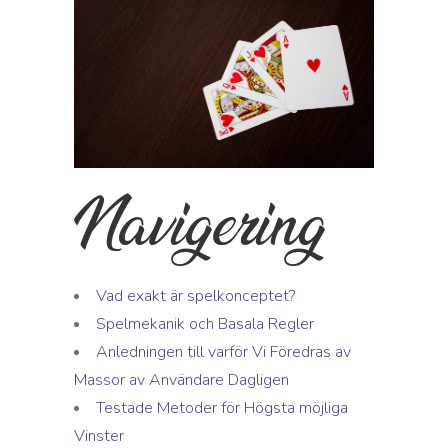
Navigering
Vad exakt är spelkonceptet?
Spelmekanik och Basala Regler
Anledningen till varför Vi Föredras av
Massor av Användare Dagligen
Testade Metoder för Högsta möjliga
Vinster