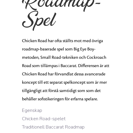
Roadmap-
Spel
Chicken Road har ofta ställts mot med övriga
roadmap-baserade spel som Big Eye Boy-
metoden, Small Road-tekniken och Cockroach
Road som tillämpas i Baccarat. Differensen är att
Chicken Road har förvandlat dessa avancerade
koncept till ett separat spelkoncept som är mer
tillgängligt att förstå samtidigt som som det
behåller sofistikeringen för erfarna spelare.
Egenskap
Chicken Road-spelet
Traditionell Baccarat Roadmap