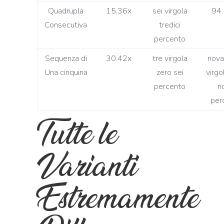
Quadrupla
15.36x
sei virgola
94
Consecutiva
tredici
percento
Sequenza di
30.42x
tre virgola
nova
Una cinquina
zero sei
virgo
percento
n
per
Tutte le
Varianti
Estremamente