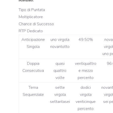
licenziati.
Tipo di Puntata
Moltiplicatore
Chance di Successo
RTP Dedicato
Anticipazione
uno virgola
49.50%
nova
Singola
novantotto
virgo
uno p
Doppia
quasi
ventiquattro
96
Consecutiva
quattro
e mezzo
volte
percento
Terna
sette
dodici
novan
Sequenziale
virgola
virgola
virgo
settantasei
venticinque
sei p
percento