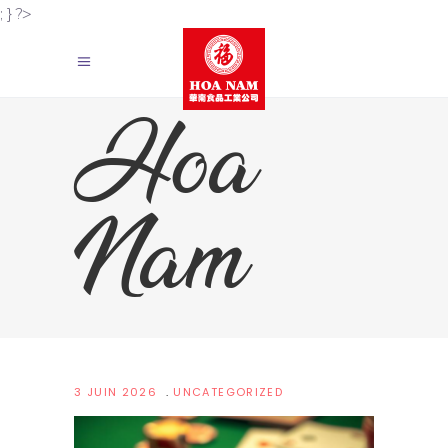
; } ?>
Hoa
Nam
3 JUIN 2026
UNCATEGORIZED