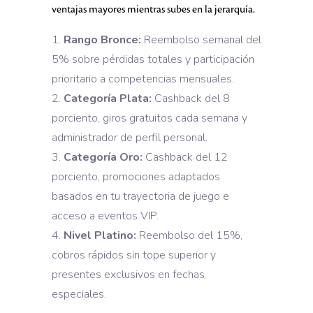
ventajas mayores mientras subes en la jerarquía.
Rango Bronce:
Reembolso semanal del
5% sobre pérdidas totales y participación
prioritario a competencias mensuales.
Categoría Plata:
Cashback del 8
porciento, giros gratuitos cada semana y
administrador de perfil personal.
Categoría Oro:
Cashback del 12
porciento, promociones adaptados
basados en tu trayectoria de juego e
acceso a eventos VIP.
Nivel Platino:
Reembolso del 15%,
cobros rápidos sin tope superior y
presentes exclusivos en fechas
especiales.