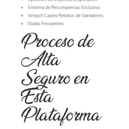
Sistema de Recompensas Exclusivo
Winpot Casino Relatos de Ganadores
Dudas Frecuentes
Proceso de
Alta
Seguro en
Esta
Plataforma