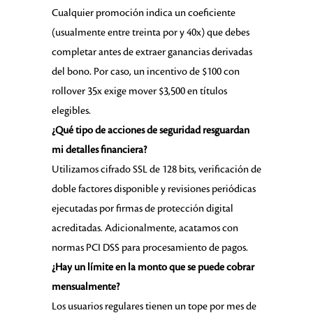
Cualquier promoción indica un coeficiente
(usualmente entre treinta por y 40x) que debes
completar antes de extraer ganancias derivadas
del bono. Por caso, un incentivo de $100 con
rollover 35x exige mover $3,500 en títulos
elegibles.
¿Qué tipo de acciones de seguridad resguardan
mi detalles financiera?
Utilizamos cifrado SSL de 128 bits, verificación de
doble factores disponible y revisiones periódicas
ejecutadas por firmas de protección digital
acreditadas. Adicionalmente, acatamos con
normas PCI DSS para procesamiento de pagos.
¿Hay un límite en la monto que se puede cobrar
mensualmente?
Los usuarios regulares tienen un tope por mes de