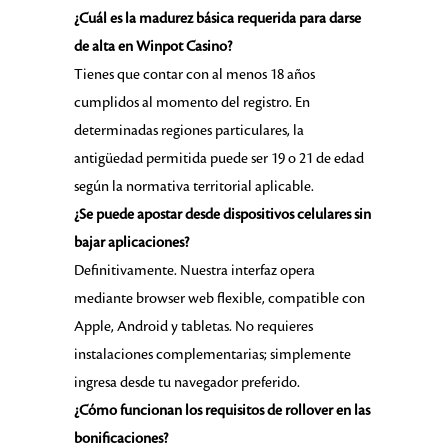
¿Cuál es la madurez básica requerida para darse
de alta en Winpot Casino?
Tienes que contar con al menos 18 años
cumplidos al momento del registro. En
determinadas regiones particulares, la
antigüedad permitida puede ser 19 o 21 de edad
según la normativa territorial aplicable.
¿Se puede apostar desde dispositivos celulares sin
bajar aplicaciones?
Definitivamente. Nuestra interfaz opera
mediante browser web flexible, compatible con
Apple, Android y tabletas. No requieres
instalaciones complementarias; simplemente
ingresa desde tu navegador preferido.
¿Cómo funcionan los requisitos de rollover en las
bonificaciones?