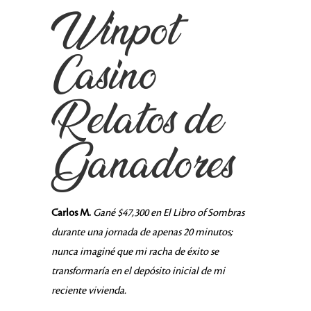
Winpot
Casino
Relatos de
Ganadores
Carlos M.
Gané $47,300 en El Libro of Sombras
durante una jornada de apenas 20 minutos;
nunca imaginé que mi racha de éxito se
transformaría en el depósito inicial de mi
reciente vivienda.