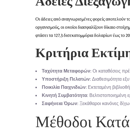
Άδειες Διεξαγωγ
Οι άδειες από αναγνωρισμένες φορείς αποτελούν το
οργανισμούς, οι οποίοι διασφαλίζουν δίκαιο στοίχ
φτάσει τα 127,3 δισεκατομμύρια δολαρίων έως το 202
Κριτήρια Εκτίμ
Ταχύτητα Μεταφορών:
Οι καταθέσεις πρέ
Υποστήριξη Πελατών:
Διαθεσιμότητα εξ
Ποικιλία Παιχνιδιών:
Εκτεταμένη βιβλιοθή
Κινητή Συμβατότητα:
Βελτιστοποιημένη εμ
Σαφήνεια Όρων:
Ξεκάθαροι κανόνες δίχω
Μέθοδοι Κατά