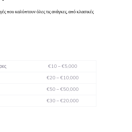
γές που καλύπτουν όλες τις ανάγκες, από κλασικές
ρες
€10 – €5,000
€20 – €10,000
€50 – €50,000
€30 – €20,000