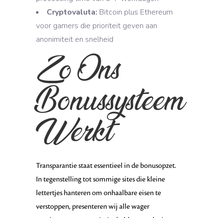
Cryptovaluta:
Bitcoin plus Ethereum
voor gamers die prioriteit geven aan
anonimiteit en snelheid
Zo Ons
Bonussysteem
Werkt
Transparantie staat essentieel in de bonusopzet.
In tegenstelling tot sommige sites die kleine
lettertjes hanteren om onhaalbare eisen te
verstoppen, presenteren wij alle wager