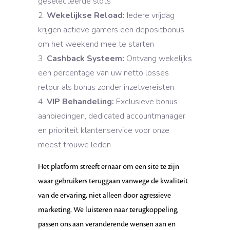
geselecteerde slots
Wekelijkse Reload:
Iedere vrijdag
krijgen actieve gamers een depositbonus
om het weekend mee te starten
Cashback Systeem:
Ontvang wekelijks
een percentage van uw netto losses
retour als bonus zonder inzetvereisten
VIP Behandeling:
Exclusieve bonus
aanbiedingen, dedicated accountmanager
en prioriteit klantenservice voor onze
meest trouwe leden
Het platform streeft ernaar om een site te zijn
waar gebruikers teruggaan vanwege de kwaliteit
van de ervaring, niet alleen door agressieve
marketing. We luisteren naar terugkoppeling,
passen ons aan veranderende wensen aan en