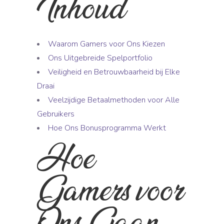
Inhoud
Waarom Gamers voor Ons Kiezen
Ons Uitgebreide Spelportfolio
Veiligheid en Betrouwbaarheid bij Elke
Draai
Veelzijdige Betaalmethoden voor Alle
Gebruikers
Hoe Ons Bonusprogramma Werkt
Hoe
Gamers voor