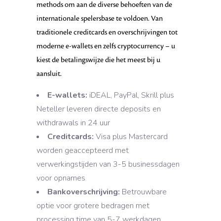
methods om aan de diverse behoeften van de
internationale spelersbase te voldoen. Van
traditionele creditcards en overschrijvingen tot
moderne e-wallets en zelfs cryptocurrency – u
kiest de betalingswijze die het meest bij u
aansluit.
E-wallets:
iDEAL, PayPal, Skrill plus
Neteller leveren directe deposits en
withdrawals in 24 uur
Creditcards:
Visa plus Mastercard
worden geaccepteerd met
verwerkingstijden van 3-5 businessdagen
voor opnames
Bankoverschrijving:
Betrouwbare
optie voor grotere bedragen met
processing time van 5-7 werkdagen