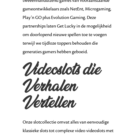
tweeënhalfduizend games van vooraanstaande
gameontwikkelaars zoals NetEnt, Microgaming,
Play’n GO plus Evolution Gaming. Deze
partnerships laten Get Lucky in de mogelijkheid
om doorlopend nieuwe spellen toe te voegen
terwijl we tijdloze toppers behouden die
generaties gamers hebben geboeid.
Videoslots die
Verhalen
Vertellen
Onze slotcollectie omvat alles van eenvoudige
klassieke slots tot complexe video videoslots met