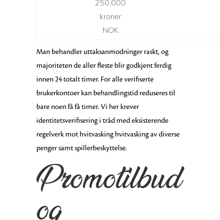
250,000
kroner
NOK
Man behandler uttaksanmodninger raskt, og
majoriteten de aller fleste blir godkjent ferdig
innen 24 totalt timer. For alle verifiserte
brukerkontoer kan behandlingstid reduseres til
bare noen få få timer. Vi her krever
identitetsverifisering i tråd med eksisterende
regelverk mot hvitvasking hvitvasking av diverse
penger samt spillerbeskyttelse.
Promotilbud
og