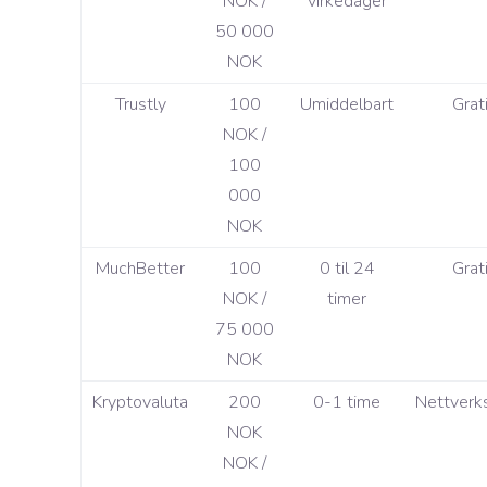
NOK /
virkedager
50 000
NOK
Trustly
100
Umiddelbart
Grat
NOK /
100
000
NOK
MuchBetter
100
0 til 24
Grat
NOK /
timer
75 000
NOK
Kryptovaluta
200
0-1 time
Nettverks
NOK
NOK /