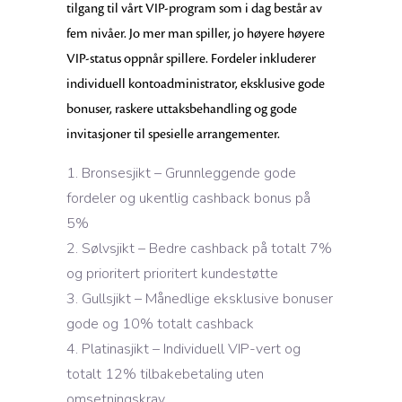
tilgang til vårt VIP-program som i dag består av
fem nivåer. Jo mer man spiller, jo høyere høyere
VIP-status oppnår spillere. Fordeler inkluderer
individuell kontoadministrator, eksklusive gode
bonuser, raskere uttaksbehandling og gode
invitasjoner til spesielle arrangementer.
Bronsesjikt – Grunnleggende gode
fordeler og ukentlig cashback bonus på
5%
Sølvsjikt – Bedre cashback på totalt 7%
og prioritert prioritert kundestøtte
Gullsjikt – Månedlige eksklusive bonuser
gode og 10% totalt cashback
Platinasjikt – Individuell VIP-vert og
totalt 12% tilbakebetaling uten
omsetningskrav