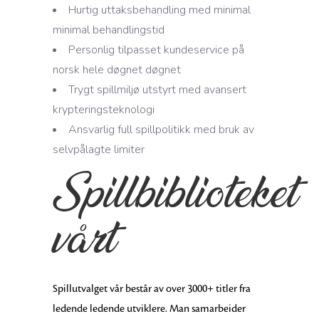
Hurtig uttaksbehandling med minimal
minimal behandlingstid
Personlig tilpasset kundeservice på
norsk hele døgnet døgnet
Trygt spillmiljø utstyrt med avansert
krypteringsteknologi
Ansvarlig full spillpolitikk med bruk av
selvpålagte limiter
Spillbiblioteket
vårt
Spillutvalget vår består av over 3000+ titler fra
ledende ledende utviklere. Man samarbeider