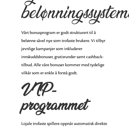
belønningssystem
Vårt bonusprogram er godt strukturert til å
belønne såvel nye som trofaste brukere. Vi tilbyr
jevnlige kampanjer som inkluderer
innskuddsbonuser, gratisrunder samt cashback-
tilbud. Alle våre bonuser kommer med tydelige
vilkår som er enkle å forstå godt.
VIP-
programmet
Lojale trofaste spillere oppnår automatisk direkte