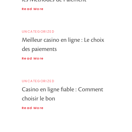
Read More
UNCATEGORIZED
Meilleur casino en ligne : Le choix
des paiements
Read More
UNCATEGORIZED
Casino en ligne fiable : Comment
choisir le bon
Read More