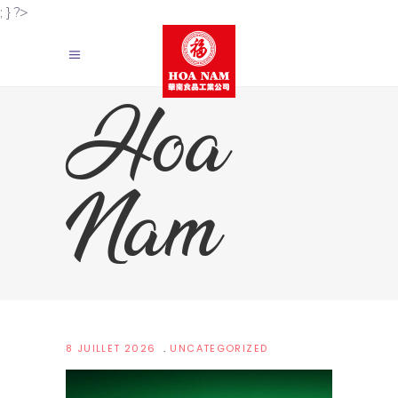
; } ?>
Hoa
Nam
8 JUILLET 2026
UNCATEGORIZED