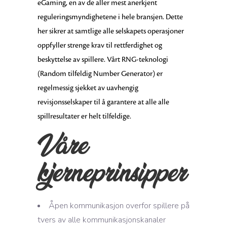
eGaming, en av de aller mest anerkjent
reguleringsmyndighetene i hele bransjen. Dette
her sikrer at samtlige alle selskapets operasjoner
oppfyller strenge krav til rettferdighet og
beskyttelse av spillere. Vårt RNG-teknologi
(Random tilfeldig Number Generator) er
regelmessig sjekket av uavhengig
revisjonsselskaper til å garantere at alle alle
spillresultater er helt tilfeldige.
Våre
kjerneprinsipper
Åpen kommunikasjon overfor spillere på
tvers av alle kommunikasjonskanaler