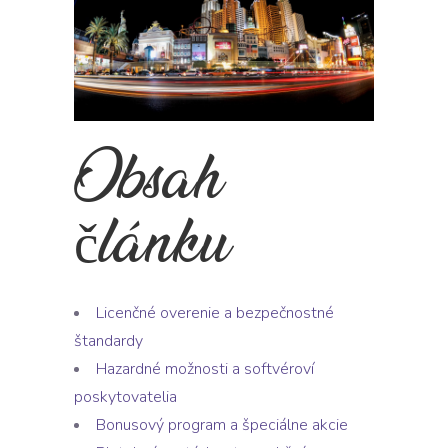
Obsah
článku
Licenčné overenie a bezpečnostné
štandardy
Hazardné možnosti a softvéroví
poskytovatelia
Bonusový program a špeciálne akcie