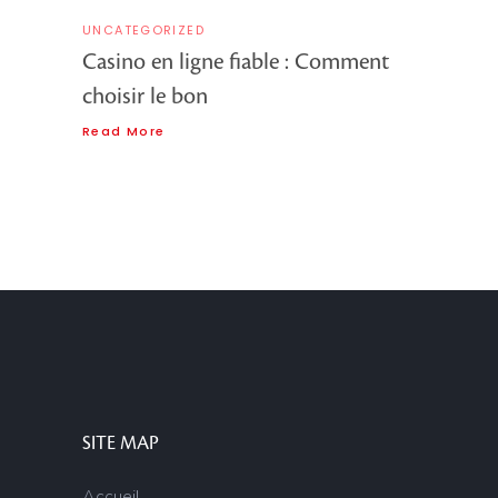
UNCATEGORIZED
Casino en ligne fiable : Comment
choisir le bon
Read More
SITE MAP
Accueil