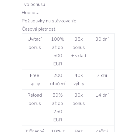
Typ bonusu
Hodnota
Požiadavky na stávkovanie
Časová platnosť
Uvítací
100%
35x
30 dní
bonus
až do
bonus
500
+ vklad
EUR
Free
200
40x
7 dní
spiny
otočení
výhry
Reload
50%
30x
14 dní
bonus
až do
bonus
250
EUR
Týždenný
10% z
Bez
Každý