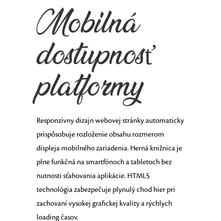
Mobilná
dostupnosť
platformy
Responzívny dizajn webovej stránky automaticky
prispôsobuje rozloženie obsahu rozmerom
displeja mobilného zariadenia. Herná knižnica je
plne funkčná na smartfónoch a tabletoch bez
nutnosti sťahovania aplikácie. HTML5
technológia zabezpečuje plynulý chod hier pri
zachovaní vysokej grafickej kvality a rýchlych
loading časov.