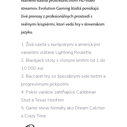
reálneho kasína prostredníctvom HD video
streamov. Evolution Gaming štúdiá ponúkajú
živé prenosy z profesionálnych prostredí s
reálnymi krupiérmi, ktorí vedú hry v slovenskom
jazyku.
Živá ruleta s európskymi a americkými
variantmi vrátane Lightning Roulette
Blackjack stoly s rôznymi limitmi od 1 do
10 000 eur
Baccarat hry so špeciálnymi side betmi a
progresívnymi jackpotmi
Poker variácie zahŕňajúce Caribbean
Stud a Texas Hold’em
Game show formáty ako Dream Catcher
a Crazy Time