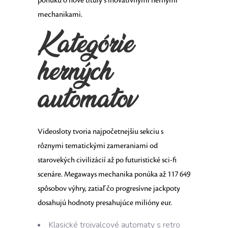
ponuku o nové tituly s inovatívnymi hernými
mechanikami.
Kategórie
herných
automatov
Videosloty tvoria najpočetnejšiu sekciu s
rôznymi tematickými zameraniami od
starovekých civilizácií až po futuristické sci-fi
scenáre. Megaways mechanika ponúka až 117 649
spôsobov výhry, zatiaľ čo progresívne jackpoty
dosahujú hodnoty presahujúce milióny eur.
Klasické trojvalcové automaty s retro