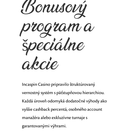
Bonusový
program a
špeciálne
akcie
Incaspin Casino pripravilo štruktúrovaný
vernostný systém s päťstupňovou hierarchiou.
Každá úroveň odomyká dodatočné výhody ako
vyššie cashback percentá, osobného account
manažéra alebo exkluzívne turnaje s
garantovanými výhrami.