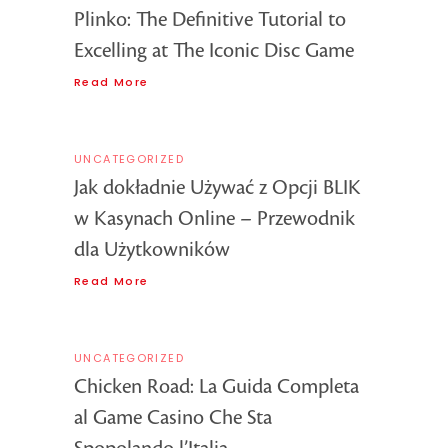
Plinko: The Definitive Tutorial to
Excelling at The Iconic Disc Game
Read More
UNCATEGORIZED
Jak dokładnie Używać z Opcji BLIK
w Kasynach Online – Przewodnik
dla Użytkowników
Read More
UNCATEGORIZED
Chicken Road: La Guida Completa
al Game Casino Che Sta