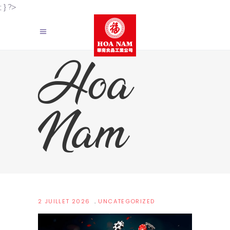
; } ?>
Hoa
Nam
2 JUILLET 2026
UNCATEGORIZED