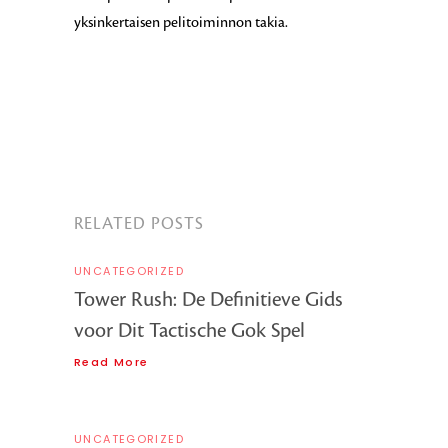
yksinkertaisen pelitoiminnon takia.
RELATED POSTS
UNCATEGORIZED
Tower Rush: De Definitieve Gids
voor Dit Tactische Gok Spel
Read More
UNCATEGORIZED