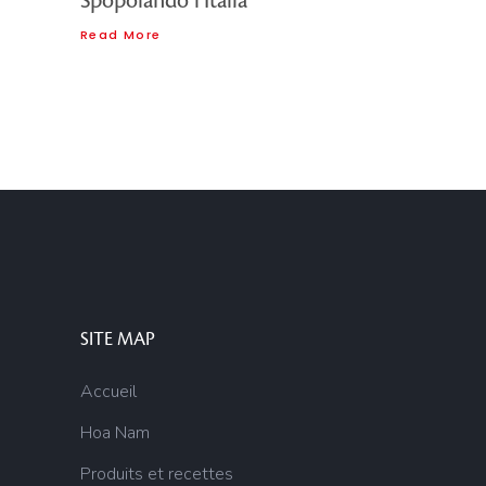
Spopolando l’Italia
Read More
SITE MAP
Accueil
Hoa Nam
Produits et recettes