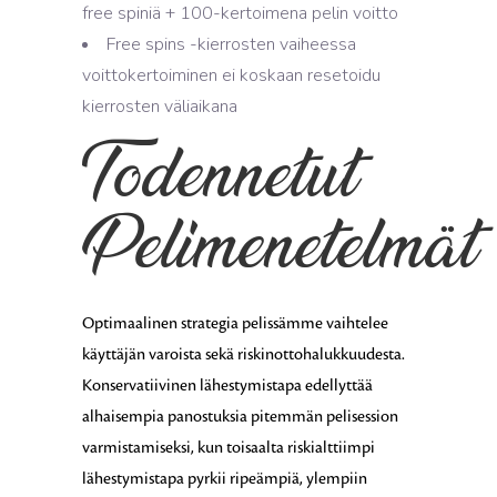
free spiniä + 100-kertoimena pelin voitto
Free spins -kierrosten vaiheessa
voittokertoiminen ei koskaan resetoidu
kierrosten väliaikana
Todennetut
Pelimenetelmät
Optimaalinen strategia pelissämme vaihtelee
käyttäjän varoista sekä riskinottohalukkuudesta.
Konservatiivinen lähestymistapa edellyttää
alhaisempia panostuksia pitemmän pelisession
varmistamiseksi, kun toisaalta riskialttiimpi
lähestymistapa pyrkii ripeämpiä, ylempiin