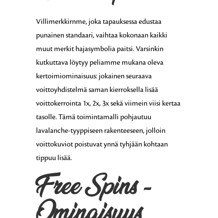
Villimerkkirnme, joka tapauksessa edustaa
punainen standaari, vaihtaa kokonaan kaikki
muut merkit hajasymbolia paitsi. Varsinkin
kutkuttava löytyy peliamme mukana oleva
kertoimiominaisuus: jokainen seuraava
voittoyhdistelmä saman kierroksella lisää
voittokerrointa 1x, 2x, 3x sekä viimein viisi kertaa
tasolle. Tämä toimintamalli pohjautuu
lavalanche-tyyppiseen rakenteeseen, jolloin
voittokuviot poistuvat ynnä tyhjään kohtaan
tippuu lisää.
Free Spins -
Ominaisuus