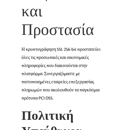
και
Προστασία
Η κρυπτογράφηση SSL 256-bit προστατεύει
όλες τις προσωπικές και οικονομικές
πληροφορίες που διακινούνται στην
πλατφόρμα. Συνεργαζόμαστε με
πιστοποιημένες εταιρείες επεξεργασίας
πληρωμών που ακολουθούν τα παγκόσμια
πρότυπα PCI DSS.
Πολιτική