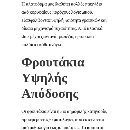
Η πλατφόρμα μας διαθέτει πολλές παιχνίδια
από κορυφαίους παρόχους λογισμικού,
εξασφαλίζοντας υψηλή ποιότητα γραφικών και
δίκαιο μηχανισμό τυχαιότητας. Από κλασικά
slots μέχρι ζωντανά τραπέζια, η ποικιλία
καλύπτει κάθε ανάγκη.
Φρουτάκια
Υψηλής
Απόδοσης
Οι φρουτάκια είναι η πιο δημοφιλής κατηγορία,
προσφέροντας θεματολογίες που εκτείνονται
από μυθολογία έως περιπέτειες. Τα ποσοστά