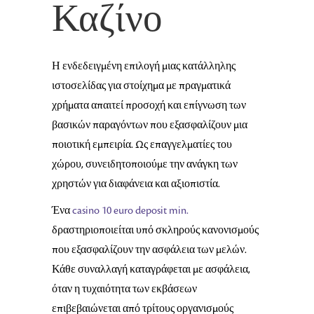
Καζίνο
Η ενδεδειγμένη επιλογή μιας κατάλληλης
ιστοσελίδας για στοίχημα με πραγματικά
χρήματα απαιτεί προσοχή και επίγνωση των
βασικών παραγόντων που εξασφαλίζουν μια
ποιοτική εμπειρία. Ως επαγγελματίες του
χώρου, συνειδητοποιούμε την ανάγκη των
χρηστών για διαφάνεια και αξιοπιστία.
Ένα
casino 10 euro deposit min.
δραστηριοποιείται υπό σκληρούς κανονισμούς
που εξασφαλίζουν την ασφάλεια των μελών.
Κάθε συναλλαγή καταγράφεται με ασφάλεια,
όταν η τυχαιότητα των εκβάσεων
επιβεβαιώνεται από τρίτους οργανισμούς