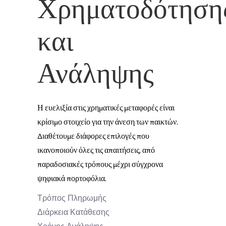
Χρηματοδότηση
και
Ανάληψης
Η ευελιξία στις χρηματικές μεταφορές είναι
κρίσιμο στοιχείο για την άνεση των παικτών.
Διαθέτουμε διάφορες επιλογές που
ικανοποιούν όλες τις απαιτήσεις, από
παραδοσιακές τρόπους μέχρι σύγχρονα
ψηφιακά πορτοφόλια.
Τρόπος Πληρωμής
Διάρκεια Κατάθεσης