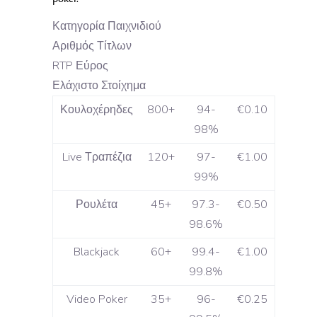
Κατηγορία Παιχνιδιού
Αριθμός Τίτλων
RTP Εύρος
Ελάχιστο Στοίχημα
Κουλοχέρηδες
800+
94-
€0.10
98%
Live Τραπέζια
120+
97-
€1.00
99%
Ρουλέτα
45+
97.3-
€0.50
98.6%
Blackjack
60+
99.4-
€1.00
99.8%
Video Poker
35+
96-
€0.25