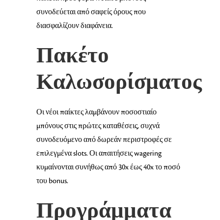
συνοδεύεται από σαφείς όρους που
διασφαλίζουν διαφάνεια.
Πακέτο
Καλωσορίσματος
Οι νέοι παίκτες λαμβάνουν ποσοστιαίο
μπόνους στις πρώτες καταθέσεις, συχνά
συνοδευόμενο από δωρεάν περιστροφές σε
επιλεγμένα slots. Οι απαιτήσεις wagering
κυμαίνονται συνήθως από 30x έως 40x το ποσό
του bonus.
Προγράμματα