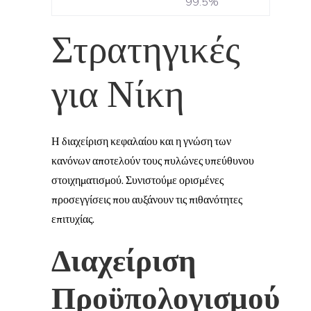
99.5%
Στρατηγικές
για Νίκη
Η διαχείριση κεφαλαίου και η γνώση των
κανόνων αποτελούν τους πυλώνες υπεύθυνου
στοιχηματισμού. Συνιστούμε ορισμένες
προσεγγίσεις που αυξάνουν τις πιθανότητες
επιτυχίας.
Διαχείριση
Προϋπολογισμού