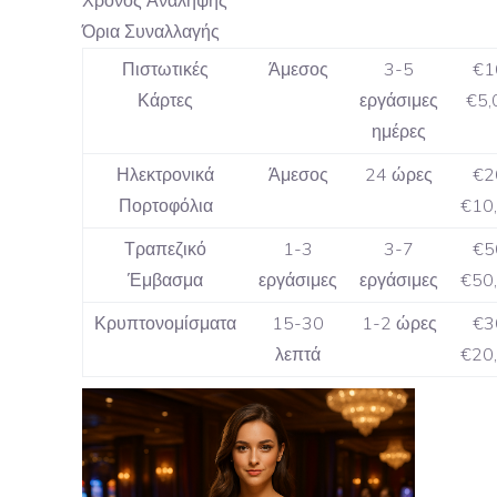
Χρόνος Ανάληψης
Όρια Συναλλαγής
Πιστωτικές
Άμεσος
3-5
€1
Κάρτες
εργάσιμες
€5,
ημέρες
Ηλεκτρονικά
Άμεσος
24 ώρες
€2
Πορτοφόλια
€10
Τραπεζικό
1-3
3-7
€5
Έμβασμα
εργάσιμες
εργάσιμες
€50
Κρυπτονομίσματα
15-30
1-2 ώρες
€3
λεπτά
€20