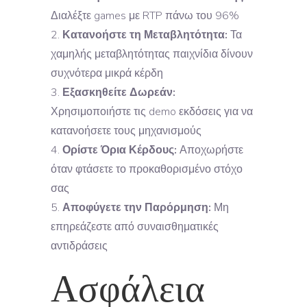
Διαλέξτε games με RTP πάνω του 96%
Κατανοήστε τη Μεταβλητότητα:
Τα
χαμηλής μεταβλητότητας παιχνίδια δίνουν
συχνότερα μικρά κέρδη
Εξασκηθείτε Δωρεάν:
Χρησιμοποιήστε τις demo εκδόσεις για να
κατανοήσετε τους μηχανισμούς
Ορίστε Όρια Κέρδους:
Αποχωρήστε
όταν φτάσετε το προκαθορισμένο στόχο
σας
Αποφύγετε την Παρόρμηση:
Μη
επηρεάζεστε από συναισθηματικές
αντιδράσεις
Ασφάλεια