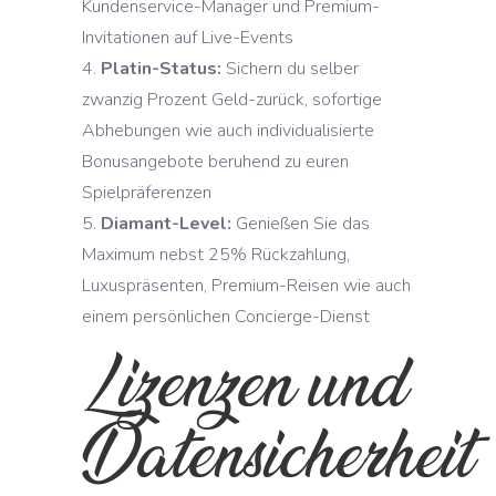
Kundenservice-Manager und Premium-
Invitationen auf Live-Events
Platin-Status:
Sichern du selber
zwanzig Prozent Geld-zurück, sofortige
Abhebungen wie auch individualisierte
Bonusangebote beruhend zu euren
Spielpräferenzen
Diamant-Level:
Genießen Sie das
Maximum nebst 25% Rückzahlung,
Luxuspräsenten, Premium-Reisen wie auch
einem persönlichen Concierge-Dienst
Lizenzen und
Datensicherheit