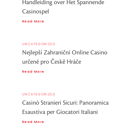
Handleiding over Het Spannende
Casinospel
Read More
UNCATEGORIZED
Nejlepší Zahraniční Online Casino
určené pro Českě Hráče
Read More
UNCATEGORIZED
Casinò Stranieri Sicuri: Panoramica
Esaustiva per Giocatori Italiani
Read More