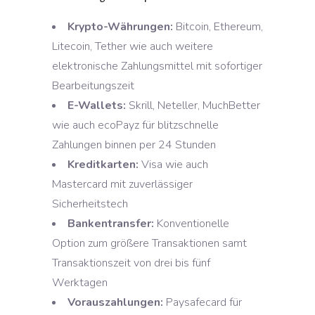
Krypto-Währungen:
Bitcoin, Ethereum,
Litecoin, Tether wie auch weitere
elektronische Zahlungsmittel mit sofortiger
Bearbeitungszeit
E-Wallets:
Skrill, Neteller, MuchBetter
wie auch ecoPayz für blitzschnelle
Zahlungen binnen per 24 Stunden
Kreditkarten:
Visa wie auch
Mastercard mit zuverlässiger
Sicherheitstech
Bankentransfer:
Konventionelle
Option zum größere Transaktionen samt
Transaktionszeit von drei bis fünf
Werktagen
Vorauszahlungen:
Paysafecard für