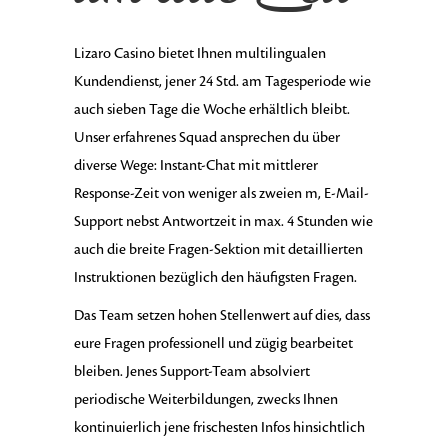
Lizaro Casino bietet Ihnen multilingualen
Kundendienst, jener 24 Std. am Tagesperiode wie
auch sieben Tage die Woche erhältlich bleibt.
Unser erfahrenes Squad ansprechen du über
diverse Wege: Instant-Chat mit mittlerer
Response-Zeit von weniger als zweien m, E-Mail-
Support nebst Antwortzeit in max. 4 Stunden wie
auch die breite Fragen-Sektion mit detaillierten
Instruktionen bezüglich den häufigsten Fragen.
Das Team setzen hohen Stellenwert auf dies, dass
eure Fragen professionell und zügig bearbeitet
bleiben. Jenes Support-Team absolviert
periodische Weiterbildungen, zwecks Ihnen
kontinuierlich jene frischesten Infos hinsichtlich