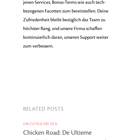
jenen Services, Bonus-Terms wie auch tech-
bezogenen Facetten zum bereitstellen. Deine
Zufriedenheit bleibt bezüglich das Team zu
höchster Rang, und unsere Firma schaffen
kontinuierlich daran, unseren Support weiter
zum verbessern.
RELATED POSTS
UNCATEGORIZED
Chicken Road: De Ultieme