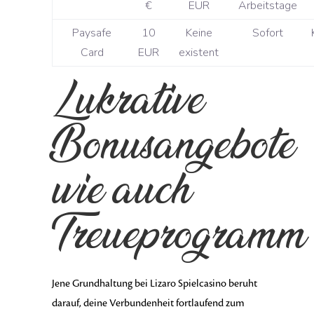
€
EUR
Arbeitstage
Paysafe
10
Keine
Sofort
Card
EUR
existent
Lukrative
Bonusangebote
wie auch
Treueprogramm
Jene Grundhaltung bei Lizaro Spielcasino beruht
darauf, deine Verbundenheit fortlaufend zum