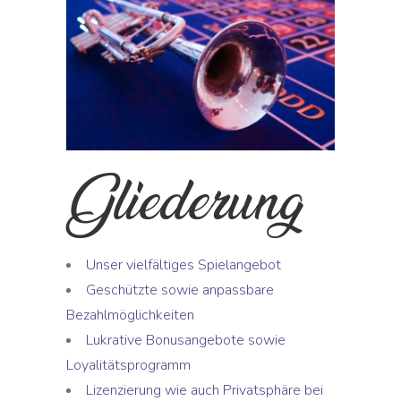
Gliederung
Unser vielfältiges Spielangebot
Geschützte sowie anpassbare
Bezahlmöglichkeiten
Lukrative Bonusangebote sowie
Loyalitätsprogramm
Lizenzierung wie auch Privatsphäre bei