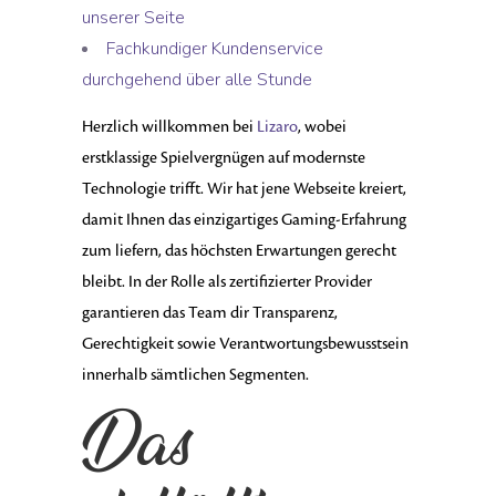
unserer Seite
Fachkundiger Kundenservice
durchgehend über alle Stunde
Herzlich willkommen bei
Lizaro
, wobei
erstklassige Spielvergnügen auf modernste
Technologie trifft. Wir hat jene Webseite kreiert,
damit Ihnen das einzigartiges Gaming-Erfahrung
zum liefern, das höchsten Erwartungen gerecht
bleibt. In der Rolle als zertifizierter Provider
garantieren das Team dir Transparenz,
Gerechtigkeit sowie Verantwortungsbewusstsein
innerhalb sämtlichen Segmenten.
Das