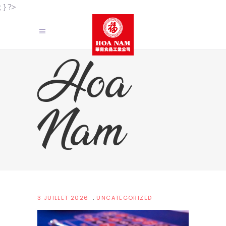
; } ?>
Hoa
Nam
3 JUILLET 2026
UNCATEGORIZED