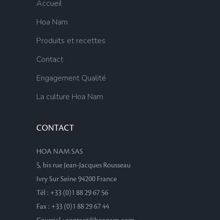
Accueil
Hoa Nam
Produits et recettes
Contact
Engagement Qualité
La culture Hoa Nam
CONTACT
HOA NAM SAS
5, bis rue Jean-Jacques Rousseau
Ivry Sur Seine 94200 France
Tél : +33 (0)1 88 29 67 56
Fax : +33 (0)1 88 29 67 44