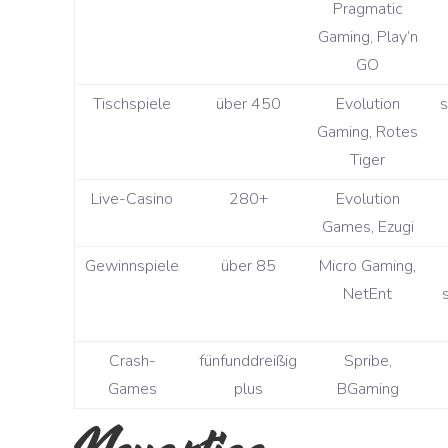
Pragmatic
Gaming, Play’n
GO
Tischspiele
über 450
Evolution
s
Gaming, Rotes
Tiger
Live-Casino
280+
Evolution
Games, Ezugi
Gewinnspiele
über 85
Micro Gaming,
NetEnt
Crash-
fünfunddreißig
Spribe,
Games
plus
BGaming