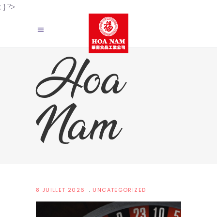
; } ?>
Hoa
Nam
8 JUILLET 2026
UNCATEGORIZED