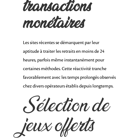
transactions
monétaires
Les sites récentes se démarquent par leur
aptitude à traiter les retraits en moins de 24
heures, parfois même instantanément pour
certaines méthodes. Cette réactivité tranche
favorablement avec les temps prolongés observés
chez divers opérateurs établis depuis longtemps.
Sélection de
jeux offerts