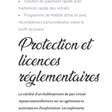
Solution de paiement rapide avec
traitement rapide des retraits
Programme de fidélité attractif avec
récompenses personnalisées selon le
profil du joueur
Protection et
licences
réglementaires
La validité d’un établissement de pari virtuel
repose essentiellement sur ses agréments et
autorisations d’exploitation. Les exploitants