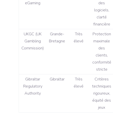
eGaming
des
logiciels,
clarté
financière
UKGC (UK
Grande-
Très
Protection
Gambling
Bretagne
élevé
maximale
Commission)
des
clients,
conformité
stricte
Gibraltar
Gibraltar
Très
Critères
Regulatory
élevé
techniques
Authority
rigoureux,
équité des
jeux