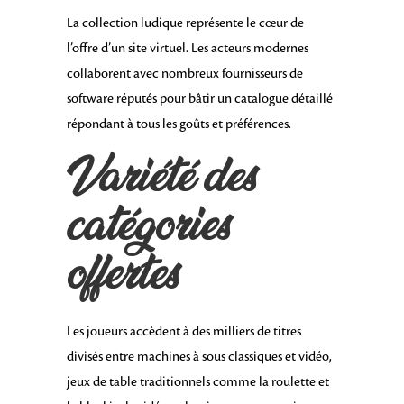
La collection ludique représente le cœur de
l’offre d’un site virtuel. Les acteurs modernes
collaborent avec nombreux fournisseurs de
software réputés pour bâtir un catalogue détaillé
répondant à tous les goûts et préférences.
Variété des
catégories
offertes
Les joueurs accèdent à des milliers de titres
divisés entre machines à sous classiques et vidéo,
jeux de table traditionnels comme la roulette et