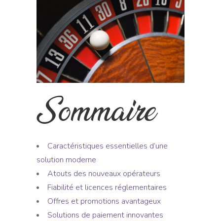
Sommaire
Caractéristiques essentielles d’une
solution moderne
Atouts des nouveaux opérateurs
Fiabilité et licences réglementaires
Offres et promotions avantageux
Solutions de paiement innovantes