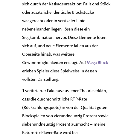
sich durch der Kaskadenreaktion: Falls drei Stück
oder zusätzliche identische Blockstücke
waagerecht oder in vertikaler Linie
nebeneinander liegen, lösen diese ein
Siegkombination hervor. Diese Elemente lösen
sich auf, und neue Elemente fallen aus der
Oberseite hinab, was weitere
Gewinnmöglichkeiten erzeugt. Auf
Mega Block
erleben Spieler diese Spielweise in dessen
vollsten Darstellung.
1 verifizierter Fakt aus aus jener Theorie erklärt,
dass die durchschnittliche RTP-Rate
(Rückzahlungsquote) in von der Qualität guten
Blockspielen von vierundneunzig Prozent sowie
siebenundneunzig Prozent ausmacht – meine
Return-to-Player-Rate wird bei