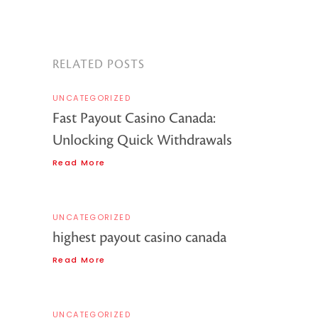
RELATED POSTS
UNCATEGORIZED
Fast Payout Casino Canada:
Unlocking Quick Withdrawals
Read More
UNCATEGORIZED
highest payout casino canada
Read More
UNCATEGORIZED