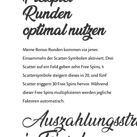
Runden
optimal nutzen
Meine Bonus-Runden kommen via jenes
Einsammeln der Scatter-Symbolen aktiviert. Drei
Scatter auf ein Feld geben zehn Free Spins, 4
Scattersymbole steigern dieses in 20, und fünf
Scatter triggern 30 Free Spins hervor. Während
dieser Free Spins multiplizieren werden jegliche
Faktoren automatisch.
Auszahlungsstr