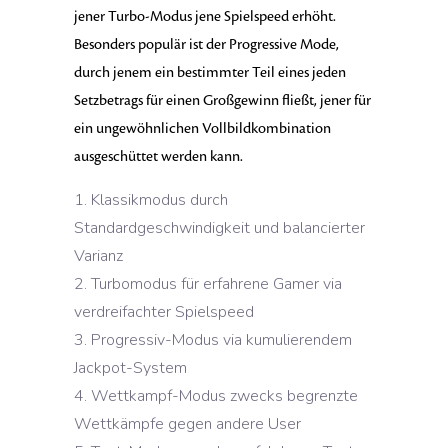
jener Turbo-Modus jene Spielspeed erhöht.
Besonders populär ist der Progressive Mode,
durch jenem ein bestimmter Teil eines jeden
Setzbetrags für einen Großgewinn fließt, jener für
ein ungewöhnlichen Vollbildkombination
ausgeschüttet werden kann.
Klassikmodus durch
Standardgeschwindigkeit und balancierter
Varianz
Turbomodus für erfahrene Gamer via
verdreifachter Spielspeed
Progressiv-Modus via kumulierendem
Jackpot-System
Wettkampf-Modus zwecks begrenzte
Wettkämpfe gegen andere User