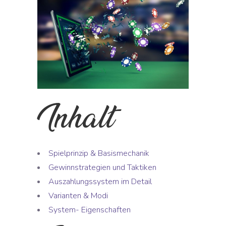
Inhalt
Spielprinzip & Basismechanik
Gewinnstrategien und Taktiken
Auszahlungssystem im Detail
Varianten & Modi
System- Eigenschaften