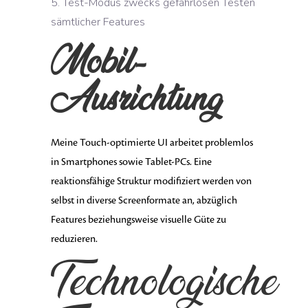
Test-Modus zwecks gefahrlosen Testen
sämtlicher Features
Mobil-
Ausrichtung
Meine Touch-optimierte UI arbeitet problemlos
in Smartphones sowie Tablet-PCs. Eine
reaktionsfähige Struktur modifiziert werden von
selbst in diverse Screenformate an, abzüglich
Features beziehungsweise visuelle Güte zu
reduzieren.
Technologische