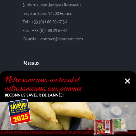
5, bis rue Jean-Jacques Rousseau
Ivry Sur Seine 94200 France
Tél : +33 (0)1 88 29 67 56
Fax : +33 (0)1 88 29 67 44
Courriel : contact@hoanam.com
Réseaux
Notre samoussa au bœuf et
notre samoussa aux pommes
RECONNUS SAVEUR DE L’ANNÉE !