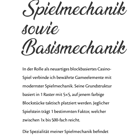
Spielmechanik
sowie
Basismechanik
In der Rolle als neuartiges blockbasiertes Casino-
Spiel verbinde ich bewährte Gameelemente mit
modernster Spielmechanik. Seine Grundstruktur
basiert in 1 Raster mit 5×5, auf jenem farbige
Blockstücke taktisch platziert werden. Jeglicher
Spielstein trägt 1 bestimmten Faktor, welcher
zwischen 1x bis 500-fach reicht.
Die Spezialität meiner Spielmechanik befindet