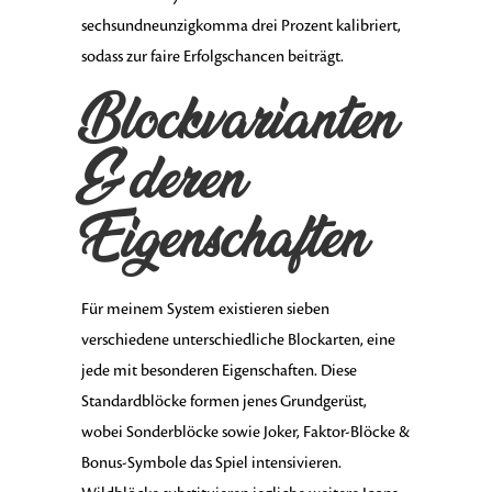
sechsundneunzigkomma drei Prozent kalibriert,
sodass zur faire Erfolgschancen beiträgt.
Blockvarianten
& deren
Eigenschaften
Für meinem System existieren sieben
verschiedene unterschiedliche Blockarten, eine
jede mit besonderen Eigenschaften. Diese
Standardblöcke formen jenes Grundgerüst,
wobei Sonderblöcke sowie Joker, Faktor-Blöcke &
Bonus-Symbole das Spiel intensivieren.