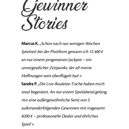
Gewinner
Stories
Marcus K.
„Schon nach nur wenigen Wochen
Spielzeit bei der Plattform gewann ich 12.400 €
an nur einem progressiven Jackpot – ein
unvergesslicher Zeitpunkt, der all meine
Hoffnungen weit überflügelt hat! »
Sandra P.
„Die Live-Roulette-Tische haben mich
total begeistert. An nur einem Spielabend gelang
mir eine außergewöhnliche Serie von 5
aufeinanderfolgenden Gewinnen mit insgesamt
8200 € – professionelle Dealer und ehrliches
Spiel! »