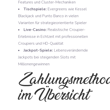
Features und Cluster-Mechaniken
Tischspiele:
Evergreens wie Kessel
Blackjack und Punto Banco in vielen
Varianten für strategieorientierte Spieler
Live-Casino:
Realistische Croupier-
Erlebnisse in Echtzeit mit professionellen
Croupiers und HD-Qualität
Jackpot-Spiele:
Lebensverändernde
Jackpots bei steigenden Slots mit
Millionengewinnen
Zahlungsmetho
im Übersicht