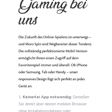
Gaming bei
uns
Die Zukunft des Online-Spielens ist unterwegs –
und Moro Spin sind Wegbereiter dieser Tendenz.
Die vollständig perfektionierte Mobil-Version
ermöglicht Ihnen einen Zugriff auf dein
Favoritenspiel immer und überall. Ob iPhone
oder Samsung, Tab oder Handy – unser
responsives Design fügt sich perfekt an jedes
Gerät an.
Keinerlei App notwendig:
Genießen
Sie direkt über deinen mobilen Browser
ohne Installationsdateien oder