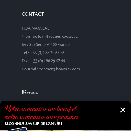
CONTACT
HOA NAM SAS
5, bis rue Jean-Jacques Rousseau
Ivry Sur Seine 94200 France
Tél : +33 (0)1 88 29 67 56
Fax : +33 (0)1 88 29 67 44
Courriel : contact@hoanam.com
Réseaux
Notre samoussa au bœuf et
notre samoussa aux pommes
RECONNUS SAVEUR DE L’ANNÉE !