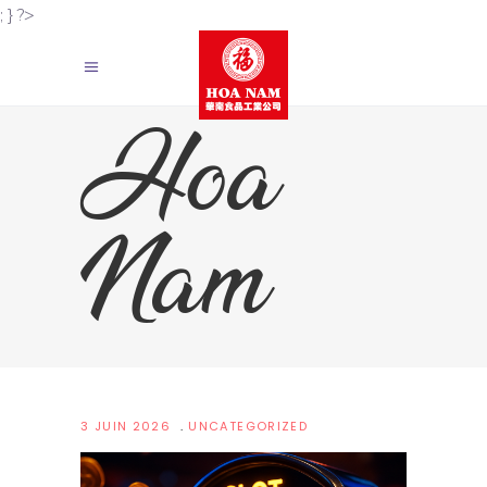
; } ?>
Hoa
Nam
3 JUIN 2026
UNCATEGORIZED