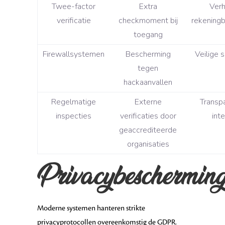
Twee-factor
Extra
Ver
verificatie
checkmoment bij
rekening
toegang
Firewallsystemen
Bescherming
Veilige 
tegen
hackaanvallen
Regelmatige
Externe
Transpa
inspecties
verificaties door
inte
geaccrediteerde
organisaties
Privacybeschermin
Moderne systemen hanteren strikte
privacyprotocollen overeenkomstig de GDPR.