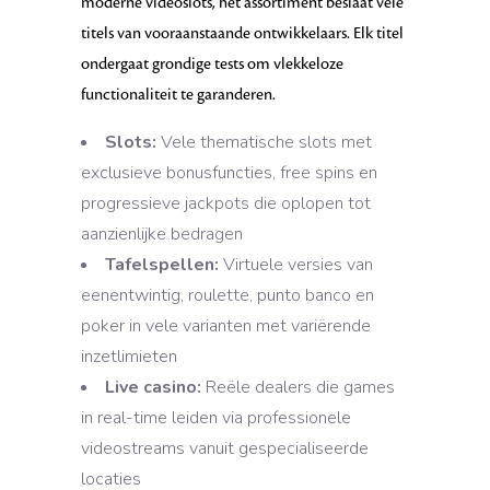
moderne videoslots, het assortiment beslaat vele
titels van vooraanstaande ontwikkelaars. Elk titel
ondergaat grondige tests om vlekkeloze
functionaliteit te garanderen.
Slots:
Vele thematische slots met
exclusieve bonusfuncties, free spins en
progressieve jackpots die oplopen tot
aanzienlijke bedragen
Tafelspellen:
Virtuele versies van
eenentwintig, roulette, punto banco en
poker in vele varianten met variërende
inzetlimieten
Live casino:
Reële dealers die games
in real-time leiden via professionele
videostreams vanuit gespecialiseerde
locaties