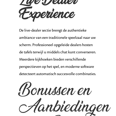
Live Dealer
Experience
De live-dealer sectie brengt de authentieke
ambiance van een traditionele speelzaal naar uw
scherm. Professioneel opgeleide dealers hosten
de tafels terwijl u middels chat kunt converseren.
Meerdere kijkhoeken bieden verschillende
perspectieven op het spel, en moderne software
detecteert automatisch succesvolle combinaties.
Bonussen en
Aanbiedingen