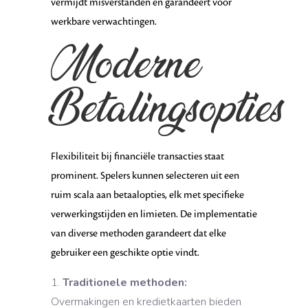
vermijdt misverstanden en garandeert voor
werkbare verwachtingen.
Moderne
Betalingsopties
Flexibiliteit bij financiële transacties staat
prominent. Spelers kunnen selecteren uit een
ruim scala aan betaalopties, elk met specifieke
verwerkingstijden en limieten. De implementatie
van diverse methoden garandeert dat elke
gebruiker een geschikte optie vindt.
Traditionele methoden:
Overmakingen en kredietkaarten bieden