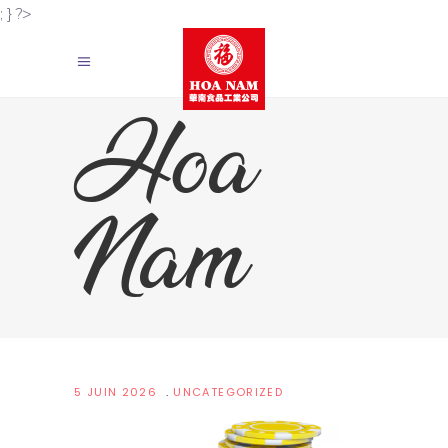
; } ?>
Hoa
Nam
5 JUIN 2026
UNCATEGORIZED