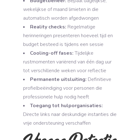
Budgetbeheer:
Bepaal dagelijkse,
wekelijkse of maand limieten in die
automatisch worden afgedwongen
Reality checks:
Regelmatige
herinneringen presenteren hoeveel tijd en
budget besteed is tijdens een sessie
Cooling-off fases:
Tijdelijke
rustmomenten variërend van één dag uur
tot verschillende weken voor reflectie
Permanente uitsluiting:
Definitieve
profielbeëindiging voor personen die
professionele hulp nodig heeft
Toegang tot hulporganisaties:
Directe links naar deskundige instanties die
vrije ondersteuning verschaffen