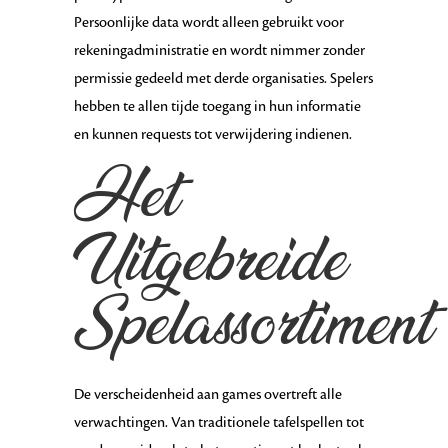
Persoonlijke data wordt alleen gebruikt voor
rekeningadministratie en wordt nimmer zonder
permissie gedeeld met derde organisaties. Spelers
hebben te allen tijde toegang in hun informatie
en kunnen requests tot verwijdering indienen.
Het
Uitgebreide
Spelassortiment
De verscheidenheid aan games overtreft alle
verwachtingen. Van traditionele tafelspellen tot