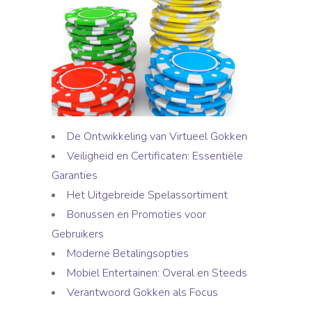
De Ontwikkeling van Virtueel Gokken
Veiligheid en Certificaten: Essentiële
Garanties
Het Uitgebreide Spelassortiment
Bonussen en Promoties voor
Gebruikers
Moderne Betalingsopties
Mobiel Entertainen: Overal en Steeds
Verantwoord Gokken als Focus