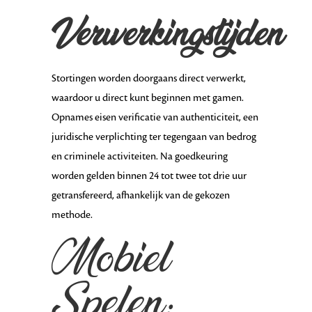
Verwerkingstijden
Stortingen worden doorgaans direct verwerkt,
waardoor u direct kunt beginnen met gamen.
Opnames eisen verificatie van authenticiteit, een
juridische verplichting ter tegengaan van bedrog
en criminele activiteiten. Na goedkeuring
worden gelden binnen 24 tot twee tot drie uur
getransfereerd, afhankelijk van de gekozen
methode.
Mobiel
Spelen: