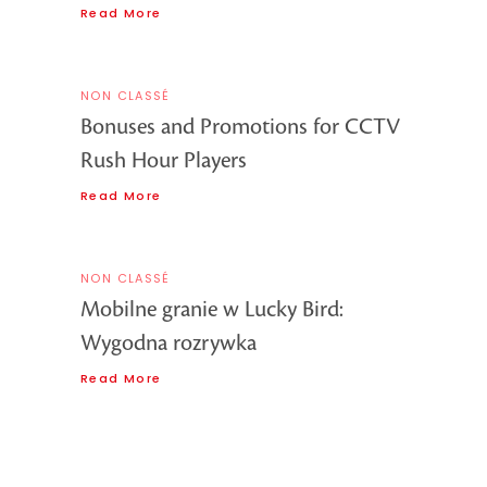
Read More
NON CLASSÉ
Bonuses and Promotions for CCTV
Rush Hour Players
Read More
NON CLASSÉ
Mobilne granie w Lucky Bird:
Wygodna rozrywka
Read More