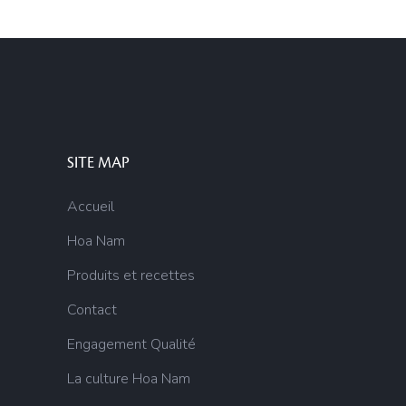
SITE MAP
Accueil
Hoa Nam
Produits et recettes
Contact
Engagement Qualité
La culture Hoa Nam