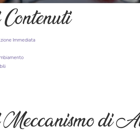
 Contenuti
cazione Immediata
Cambiamento
ili
l Meccanismo di Au