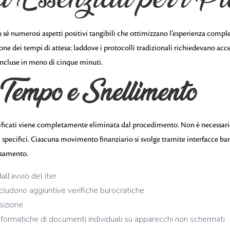
sé numerosi aspetti positivi tangibili che ottimizzano l’esperienza comple
ne dei tempi di attesa: laddove i protocolli tradizionali richiedevano acce
ncluse in meno di cinque minuti.
 Tempo e Snellimento
ertificati viene completamente eliminata dal procedimento. Non è necessario
ici specifici. Ciascuna movimento finanziario si svolge tramite interfacce ba
ersamento.
all’avvio del iter
cludono aggiuntive verifiche burocratiche
sizione
nformatiche di documenti individuali su apparecchi non schermati