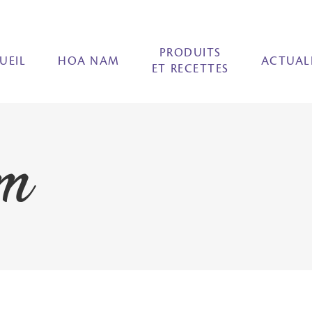
PRODUITS
UEIL
HOA NAM
ACTUAL
ET RECETTES
m