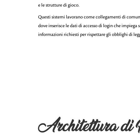
e le strutture di gioco.
Questi sistemi lavorano come collegamenti di comunic
dove inserisce le dati di accesso di login che impiega 
informazioni richiesti per rispettare gli obblighi di l
Architettura di P