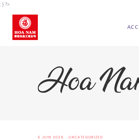
; } ?>
ACC
Hoa Na
5 JUIN 2026
UNCATEGORIZED