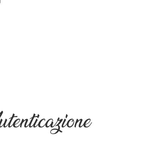
tenticazione