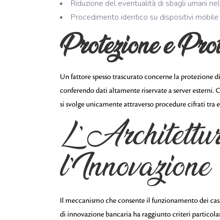
Riduzione del eventualità di sbagli umani nella
Procedimento identico su dispositivi mobile 
Protezione e Pro
Un fattore spesso trascurato concerne la protezione di
conferendo dati altamente riservate a server esterni. 
si svolge unicamente attraverso procedure cifrati tra en
L’ Architettur
l’Innovazione
Il meccanismo che consente il funzionamento dei casinò
di innovazione bancaria ha raggiunto criteri particolar