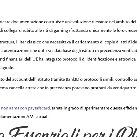
 caricare documentazione costituisce un’evoluzione rilevante nel ambito del 
i collegarsi subito alle siti di gaming sfruttando unicamente le loro creden
uttura, il iter classico che necessitava il caricamento di copie di atti d’ide
 autenticazione che utilizza i database degli istituti in precedenza verifi
 enti finanziari dell’UE ha integrato protocolli di identificazione elettron
igitale.
ento del account dell’istituto tramite BankID o protocolli simili, controllo 
tema cancella attese che in precedenza potevano protrarsi da ventiquattro a
ò non aams con paysafecard
, sarete in grado di sperimentare questa efficien
olamentazioni AML attuali.
 Essenziali per i Pl