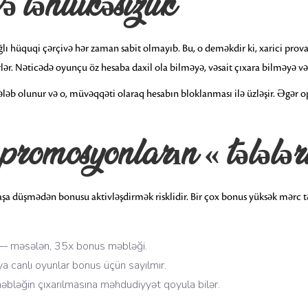
ə təhlükəsizlik
ğlı hüquqi çərçivə hər zaman sabit olmayıb. Bu, o deməkdir ki, xarici pro
ər. Nəticədə oyunçu öz hesaba daxil ola bilməyə, vəsait çıxara bilməyə və 
ələb olunur və o, müvəqqəti olaraq hesabın bloklanması ilə üzləşir. Əgər
promosyonların « tələlər
başa düşmədən bonusu aktivləşdirmək risklidir. Bir çox bonus yüksək mərc t
 — məsələn, 35x bonus məbləği.
a canlı oyunlar bonus üçün sayılmır.
əbləğin çıxarılmasına məhdudiyyət qoyula bilər.