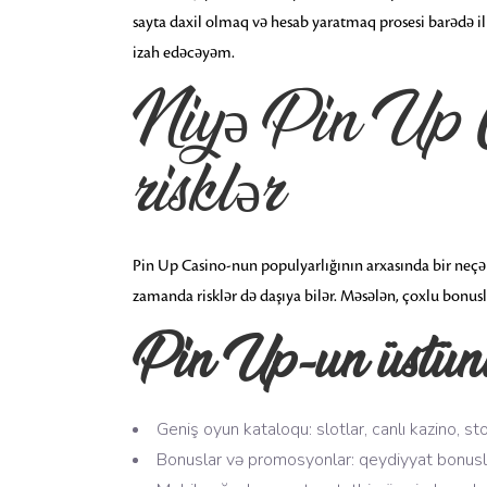
sayta daxil olmaq və hesab yaratmaq prosesi barədə ilk 
izah edəcəyəm.
Niyə Pin Up C
risklər
Pin Up Casino-nun populyarlığının arxasında bir neçə 
zamanda risklər də daşıya bilər. Məsələn, çoxlu bonus
Pin Up-un üstünl
Geniş oyun kataloqu: slotlar, canlı kazino, st
Bonuslar və promosyonlar: qeydiyyat bonuslar