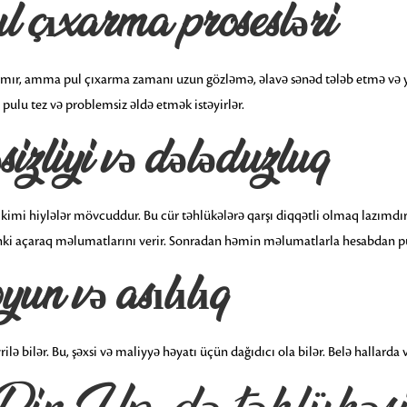
ul çıxarma prosesləri
ır, amma pul çıxarma zamanı uzun gözləmə, əlavə sənəd tələb etmə və ya ə
 pulu tez və problemsiz əldə etmək istəyirlər.
izliyi və dələduzluq
i kimi hiylələr mövcuddur. Bu cür təhlükələrə qarşı diqqətli olmaq lazımd
linki açaraq məlumatlarını verir. Sonradan həmin məlumatlarla hesabdan pul
yun və asılılıq
lə bilər. Bu, şəxsi və maliyyə həyatı üçün dağıdıcı ola bilər. Belə hallarda