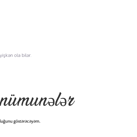
şkən ola bilər.
l nümunələr
lduğunu göstərəcəyəm.