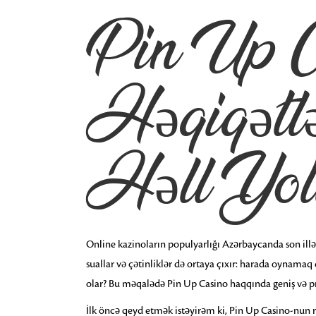
Pin Up C
Həqiqətlə
Həll Yol
Online kazinoların populyarlığı Azərbaycanda son illə
suallar və çətinliklər də ortaya çıxır: harada oynamaq
olar? Bu məqalədə Pin Up Casino haqqında geniş və pra
İlk öncə qeyd etmək istəyirəm ki, Pin Up Casino-nun 