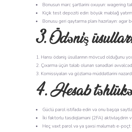
Bonusun mərc şərtlərini oxuyun: wagering tələ
Kiçik test depoziti edin: böyük məbləğ yatırm
Bonusu geri qaytarma planı hazırlayın: əgər bo
3. Ödəniş üsullar
Hansı ödəniş üsullarının mövcud olduğunu yoxla
Çıxarma üçün tələb olunan sənədləri əvvəlcədən
Komissiyaları və gözləmə müddətlərini nəzərdə
4. Hesab təhlükəs
Güclü parol istifadə edin və onu başqa saytla
İki faktorlu təsdiqləməni (2FA) aktivləşdirin v
Heç vaxt parol və ya şəxsi məlumatı e-poçt 