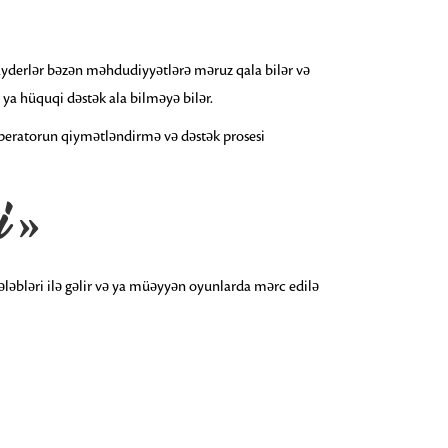
vayderlər bəzən məhdudiyyətlərə məruz qala bilər və
ya hüquqi dəstək ala bilməyə bilər.
 operatorun qiymətləndirmə və dəstək prosesi
i »
ələbləri ilə gəlir və ya müəyyən oyunlarda mərc edilə