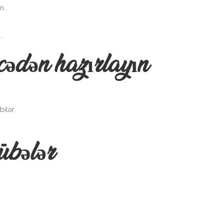
n.
.
lcədən hazırlayın
ilər.
rübələr