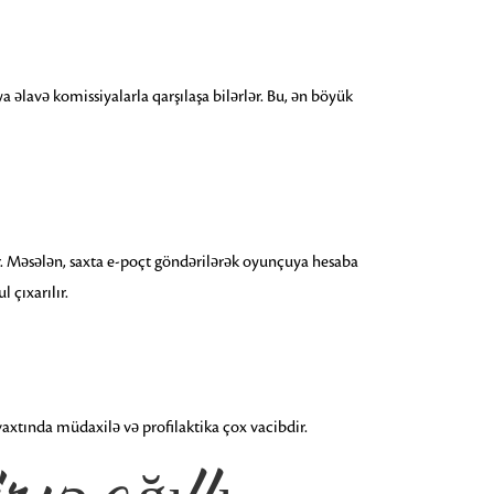
lavə komissiyalarla qarşılaşa bilərlər. Bu, ən böyük
ır. Məsələn, saxta e-poçt göndərilərək oyunçuya hesaba
 çıxarılır.
 vaxtında müdaxilə və profilaktika çox vacibdir.