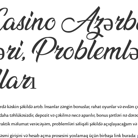
asino Azərb
ri, Problemlə
ları
rdə kəskin şəkildə artıb. İnsanlar zəngin bonuslar, rahat oyunlar və evdən
 daha təhlükəsizdir, depozit və çəkilmə necə aparılır, bonus şərtləri nə də
ktik məlumat verəcəyəm, problemləri səliqəli şəkildə açıqlayacağam və rea
rəsmi girişini və hesab açma prosesini yoxlamaq üçün birbaşa link burada: