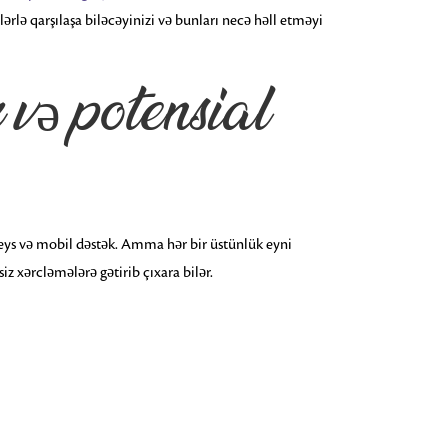
ərlə qarşılaşa biləcəyinizi və bunları necə həll etməyi
və potensial
feys və mobil dəstək. Amma hər bir üstünlük eyni
z xərcləmələrə gətirib çıxara bilər.