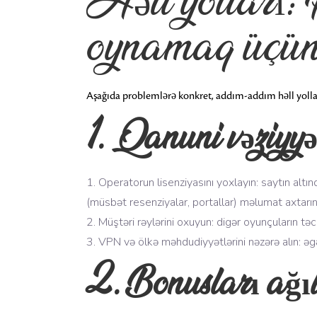
Həll yolları: 
oynamaq üçün 
Aşağıda problemlərə konkret, addım-addım həll yolları
1. Qanuni vəziyyə
Operatorun lisenziyasını yoxlayın: saytın alt
(müsbət resenziyalar, portallar) məlumat axtarın
Müştəri rəylərini oxuyun: digər oyunçuların təcr
VPN və ölkə məhdudiyyətlərini nəzərə alın: əgə
2. Bonusları ağıl