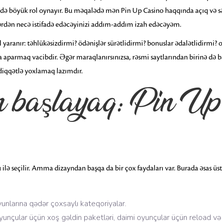
ri də böyük rol oynayır. Bu məqalədə mən Pin Up Casino haqqında açıq və 
lərdən necə istifadə edəcəyinizi addım-addım izah edəcəyəm.
yaranır: təhlükəsizdirmi? ödənişlər sürətlidirmi? bonuslar ədalətlidirmi? o
aparmaq vacibdir. Əgər maraqlanırsınızsa, rəsmi saytlarından birinə də
 diqqətlə yoxlamaq lazımdır.
n başlayaq: Pin Up
ilə seçilir. Amma dizayndan başqa da bir çox faydaları var. Burada əsas üs
unlarına qədər çoxsaylı kateqoriyalar.
nçular üçün xoş gəldin paketləri, daimi oyunçular üçün reload və c