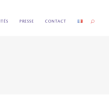
ITÉS
PRESSE
CONTACT