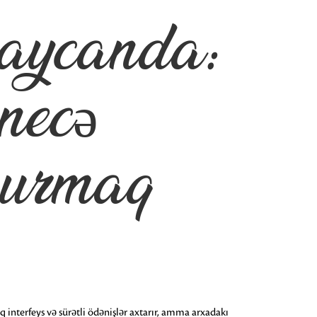
aycanda:
 necə
 qurmaq
interfeys və sürətli ödənişlər axtarır, amma arxadakı