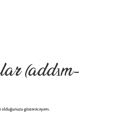
mlar (addım-
li olduğunuzu göstərəcəyəm.