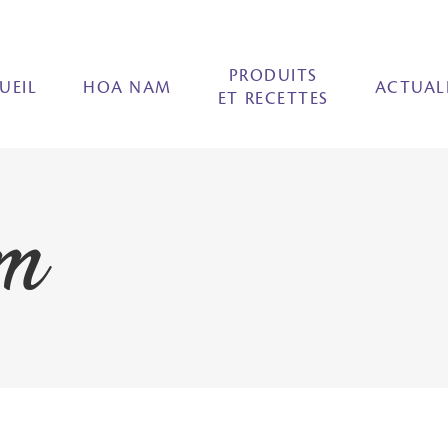
PRODUITS
UEIL
HOA NAM
ACTUAL
ET RECETTES
m