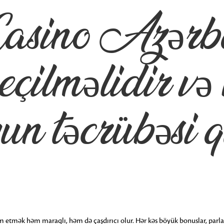
asino Azərb
eçilməlidir və
oyun təcrübəsi
 etmək həm maraqlı, həm də çaşdırıcı olur. Hər kəs böyük bonuslar, parlaq 