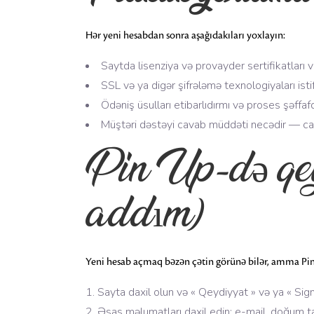
Hər yeni hesabdan sonra aşağıdakıları yoxlayın:
Saytda lisenziya və provayder sertifikatları 
SSL və ya digər şifrələmə texnologiyaları ist
Ödəniş üsulları etibarlıdırmı və proses şəffaf
Müştəri dəstəyi cavab müddəti necədir — canl
Pin Up-də qey
addım)
Yeni hesab açmaq bəzən çətin görünə bilər, amma Pin
Sayta daxil olun və « Qeydiyyat » və ya « Sig
Əsas məlumatları daxil edin: e-mail, doğum tar