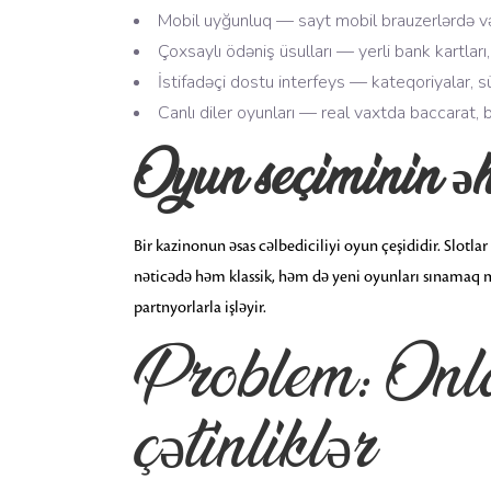
Mobil uyğunluq — sayt mobil brauzerlərdə və x
Çoxsaylı ödəniş üsulları — yerli bank kartları
İstifadəçi dostu interfeys — kateqoriyalar, süz
Canlı diler oyunları — real vaxtda baccarat, b
Oyun seçiminin ə
Bir kazinonun əsas cəlbediciliyi oyun çeşididir. Slotl
nəticədə həm klassik, həm də yeni oyunları sınamaq m
partnyorlarla işləyir.
Problem: Onla
çətinliklər