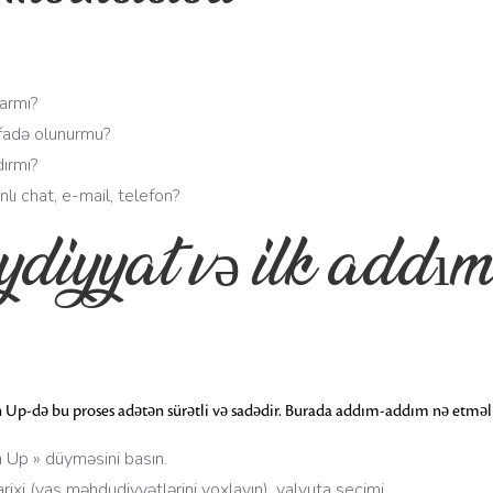
varmı?
ifadə olunurmu?
dırmı?
ı chat, e-mail, telefon?
diyyat və ilk addı
 Up-də bu proses adətən sürətli və sadədir. Burada addım-addım nə etmə
n Up » düyməsini basın.
ixi (yaş məhdudiyyətlərini yoxlayın), valyuta seçimi.