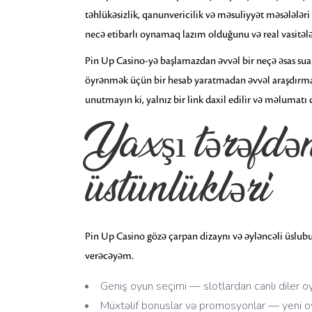
təhlükəsizlik, qanunvericilik və məsuliyyət məsələlə
necə etibarlı oynamaq lazım olduğunu və real vasitə
Pin Up Casino-yə başlamazdan əvvəl bir neçə əsas sual 
öyrənmək üçün bir hesab yaratmadan əvvəl araşdırma 
unutmayın ki, yalnız bir link daxil edilir və məlumatı
Yaxşı tərəfdə
üstünlükləri
Pin Up Casino gözə çarpan dizaynı və əyləncəli üslubu 
verəcəyəm.
Geniş oyun seçimi — slotlardan canlı diler oy
Müxtəlif bonuslar və promosyonlar — yeni oyu