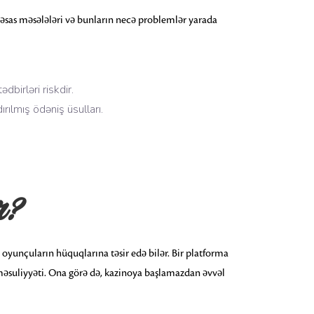
 əsas məsələləri və bunların necə problemlər yarada
dbirləri riskdir.
ılmış ödəniş üsulları.
r?
oyunçuların hüquqlarına təsir edə bilər. Bir platforma
i məsuliyyəti. Ona görə də, kazinoya başlamazdan əvvəl