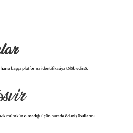
mlar
nsı başqa platforma identifikasiya tələb edirsə,
əsvir
dirmək mümkün olmadığı üçün burada ödəniş üsullarını