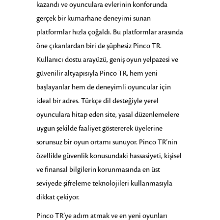
kazandı ve oyunculara evlerinin konforunda
gerçek bir kumarhane deneyimi sunan
platformlar hızla çoğaldı. Bu platformlar arasında
öne çıkanlardan biri de şüphesiz Pinco TR.
Kullanıcı dostu arayüzü, geniş oyun yelpazesi ve
güvenilir altyapısıyla Pinco TR, hem yeni
başlayanlar hem de deneyimli oyuncular için
ideal bir adres. Türkçe dil desteğiyle yerel
oyunculara hitap eden site, yasal düzenlemelere
uygun şekilde faaliyet göstererek üyelerine
sorunsuz bir oyun ortamı sunuyor. Pinco TR’nin
özellikle güvenlik konusundaki hassasiyeti, kişisel
ve finansal bilgilerin korunmasında en üst
seviyede şifreleme teknolojileri kullanmasıyla
dikkat çekiyor.
Pinco TR’ye adım atmak ve en yeni oyunları