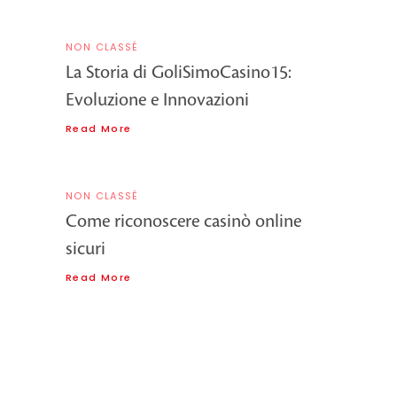
NON CLASSÉ
La Storia di GoliSimoCasino15:
Evoluzione e Innovazioni
Read More
NON CLASSÉ
Come riconoscere casinò online
sicuri
Read More