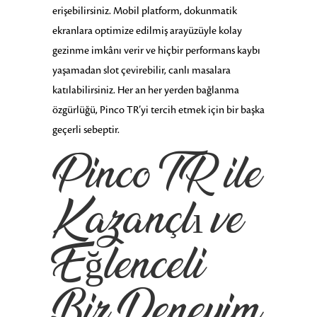
erişebilirsiniz. Mobil platform, dokunmatik
ekranlara optimize edilmiş arayüzüyle kolay
gezinme imkânı verir ve hiçbir performans kaybı
yaşamadan slot çevirebilir, canlı masalara
katılabilirsiniz. Her an her yerden bağlanma
özgürlüğü, Pinco TR’yi tercih etmek için bir başka
geçerli sebeptir.
Pinco TR ile
Kazançlı ve
Eğlenceli
Bir Deneyim