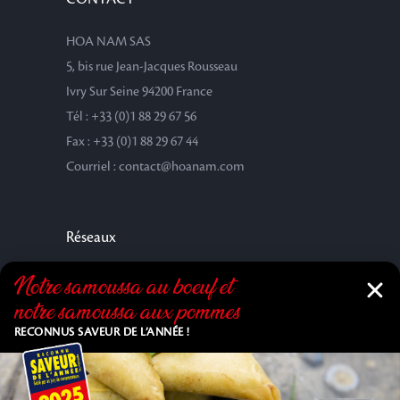
HOA NAM SAS
5, bis rue Jean-Jacques Rousseau
Ivry Sur Seine 94200 France
Tél : +33 (0)1 88 29 67 56
Fax : +33 (0)1 88 29 67 44
Courriel : contact@hoanam.com
Réseaux
Notre samoussa au bœuf et
notre samoussa aux pommes
RECONNUS SAVEUR DE L’ANNÉE !