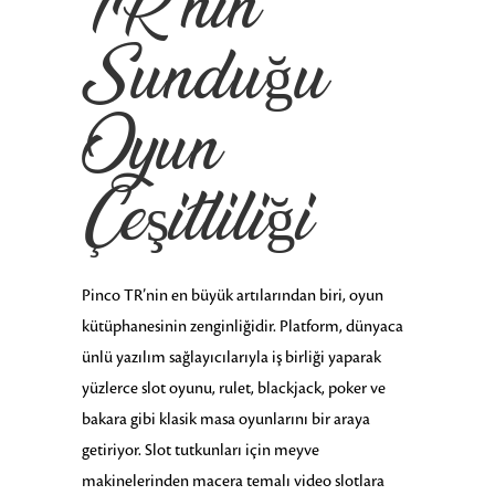
TR’nin
Sunduğu
Oyun
Çeşitliliği
Pinco TR’nin en büyük artılarından biri, oyun
kütüphanesinin zenginliğidir. Platform, dünyaca
ünlü yazılım sağlayıcılarıyla iş birliği yaparak
yüzlerce slot oyunu, rulet, blackjack, poker ve
bakara gibi klasik masa oyunlarını bir araya
getiriyor. Slot tutkunları için meyve
makinelerinden macera temalı video slotlara