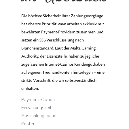
Die höchste Sicherheit Ihrer Zahlungsvorgänge
hat oberste Priorität. Man arbeiten exklusiv mit
bewährten Payment-Providern zusammen und
setzen ein SSL-Verschlüsselung nach
Branchenstandard. Laut der Malta Gaming
Authority, der Lizenzstelle, haben zu jegliche
zugelassenen Internet-Casinos Kundenguthaben
auf eigenen Treuhandkonten hinterlegen – eine
strikte Vorschrift, die wir selbstverständlich
einhalten.
Payment-Option
Einzahlungszeit
Auszahlungsdauer
Kosten