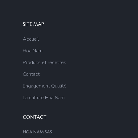
SITE MAP
Accueil
Hoa Nam
Produits et recettes
Contact
Engagement Qualité
La culture Hoa Nam
CONTACT
HOA NAM SAS