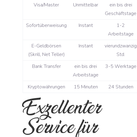
Visa/Master
Unmittelbar
ein bis drei
Geschäftstage
Sofortüberweisung
Instant
1-2
Arbeitstage
E-Geldbörsen
Instant
vierundzwanzig
(Skrill, Net Teller)
Std.
Bank Transfer
ein bis drei
3-5 Werktage
Arbeitstage
Kryptowährungen
15 Minuten
24 Stunden
Exzellenter
Service für