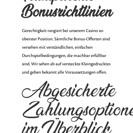
Bonusrichtlinien
Gerechtigkeit rangiert bei unserem Casino an
oberster Position. Sämtliche Bonus-Offerten sind
versehen mit verständlichen, einfachen
Durchspielbedingungen, die machbar erfüllbar
sind. Wir sehen ab auf versteckte Kleingedrucktes
und geben bekannt alle Voraussetzungen offen.
Abgesicherte
Zahlungsoption
im Überblick