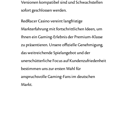
Versionen kompatibel sind und Schwachstellen
sofort geschlossen werden.
RedRacer Casino vereint langfristige
Markterfahrung mit fortschrittlichen Ideen, um
Ihnen ein Gaming-Erlebnis der Premium-Klasse
zu präsentieren. Unsere offizielle Genehmigung,
das weitreichende Spielangebot und der
unerschütterliche Focus auf Kundenzufriedenheit
bestimmen uns zur ersten Wahl für
anspruchsvolle Gaming-Fans im deutschen
Markt.