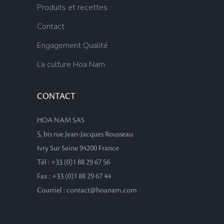
Produits et recettes
Contact
Engagement Qualité
La culture Hoa Nam
CONTACT
HOA NAM SAS
5, bis rue Jean-Jacques Rousseau
Ivry Sur Seine 94200 France
Tél : +33 (0)1 88 29 67 56
Fax : +33 (0)1 88 29 67 44
Courriel : contact@hoanam.com