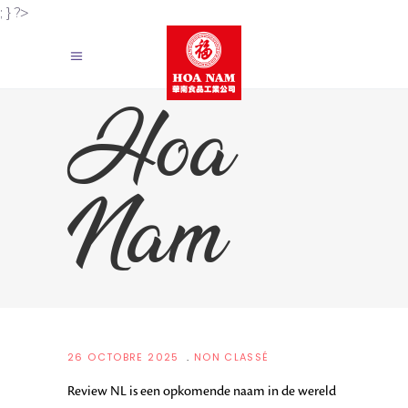
; } ?>
Hoa
Nam
26 OCTOBRE 2025
NON CLASSÉ
Review NL is een opkomende naam in de wereld