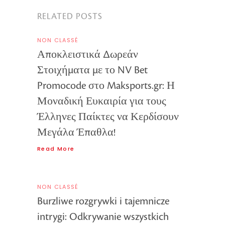
RELATED POSTS
NON CLASSÉ
Αποκλειστικά Δωρεάν
Στοιχήματα με το NV Bet
Promocode στο Maksports.gr: Η
Μοναδική Ευκαιρία για τους
Έλληνες Παίκτες να Κερδίσουν
Μεγάλα Έπαθλα!
Read More
NON CLASSÉ
Burzliwe rozgrywki i tajemnicze
intrygi: Odkrywanie wszystkich