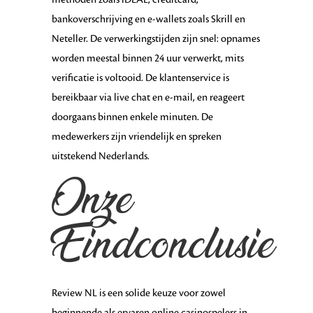
methoden zoals iDEAL, creditcard,
bankoverschrijving en e-wallets zoals Skrill en
Neteller. De verwerkingstijden zijn snel: opnames
worden meestal binnen 24 uur verwerkt, mits
verificatie is voltooid. De klantenservice is
bereikbaar via live chat en e-mail, en reageert
doorgaans binnen enkele minuten. De
medewerkers zijn vriendelijk en spreken
uitstekend Nederlands.
Onze
Eindconclusie
Review NL is een solide keuze voor zowel