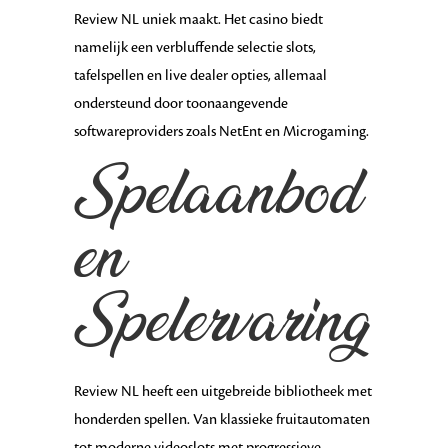
Review NL uniek maakt. Het casino biedt
namelijk een verbluffende selectie slots,
tafelspellen en live dealer opties, allemaal
ondersteund door toonaangevende
softwareproviders zoals NetEnt en Microgaming.
Spelaanbod
en
Spelervaring
Review NL heeft een uitgebreide bibliotheek met
honderden spellen. Van klassieke fruitautomaten