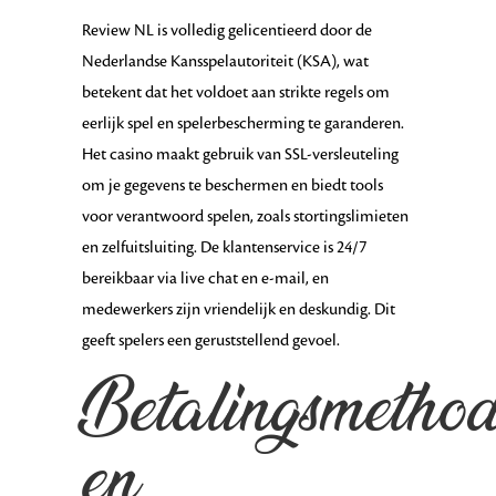
Review NL is volledig gelicentieerd door de
Nederlandse Kansspelautoriteit (KSA), wat
betekent dat het voldoet aan strikte regels om
eerlijk spel en spelerbescherming te garanderen.
Het casino maakt gebruik van SSL-versleuteling
om je gegevens te beschermen en biedt tools
voor verantwoord spelen, zoals stortingslimieten
en zelfuitsluiting. De klantenservice is 24/7
bereikbaar via live chat en e-mail, en
medewerkers zijn vriendelijk en deskundig. Dit
geeft spelers een geruststellend gevoel.
Betalingsmetho
en