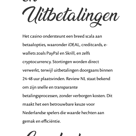
Uitbetalingen
Het casino ondersteunt een breed scala aan
betaalopties, waaronder iDEAL, creditcards, e-
wallets zoals PayPal en Skrill, en zelfs
cryptocurrency. Stortingen worden direct
verwerkt, terwijl uitbetalingen doorgaans binnen
24-48 uur plaatsvinden. Review NL staat bekend
om zijn snelle en transparante
betalingsprocessen, zonder verborgen kosten. Dit
maakt het een betrouwbare keuze voor
Nederlandse spelers die waarde hechten aan
gemak en efficiëntie.