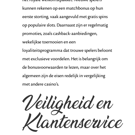
het royale welkomstpakket. Nieuwe spelers
kunnen rekenen op een matchbonus op hun
eerste storting, vaak aangevuld met gratis spins
op populaire slots. Daarnaast zijn er regelmatig
promoties, zoals cashback-aanbiedingen,
wekelijkse toernooien en een
loyaliteitsprogramma dat trouwe spelers beloont
met exclusieve voordelen. Het is belangrijk om
de bonusvoorwaarden te lezen, maar over het
algemeen zijn de eisen redelijk in vergelijking
met andere casino’s.
Veiligheid en
Klantenservice