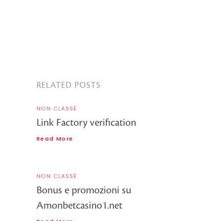
RELATED POSTS
NON CLASSÉ
Link Factory verification
Read More
NON CLASSÉ
Bonus e promozioni su
Amonbetcasino1.net