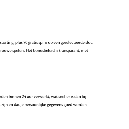
ing, plus 50 gratis spins op een geselecteerde slot.
rouwe spelers. Het bonusbeleid is transparant, met
n binnen 24 uur verwerkt, wat sneller is dan bij
jk zijn en dat je persoonlijke gegevens goed worden