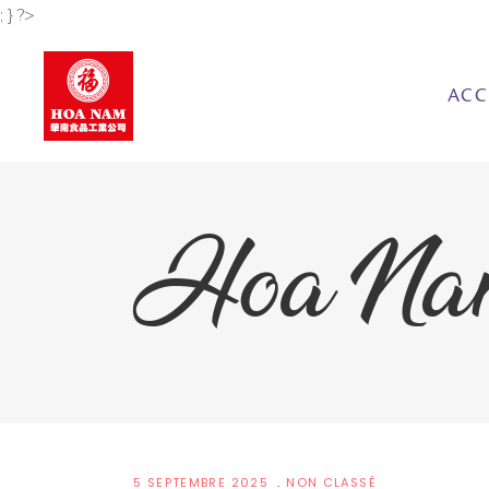
; } ?>
ACC
Hoa Na
5 SEPTEMBRE 2025
NON CLASSÉ