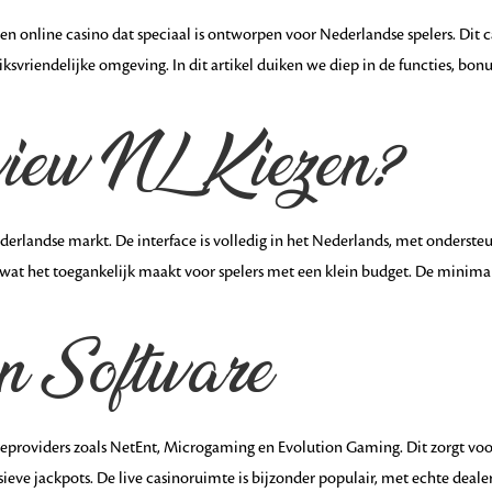
 online casino dat speciaal is ontworpen voor Nederlandse spelers. Dit ca
uiksvriendelijke omgeving. In dit artikel duiken we diep in de functies, b
ew NL Kiezen?
erlandse markt. De interface is volledig in het Nederlands, met ondersteu
 wat het toegankelijk maakt voor spelers met een klein budget. De minimale
n Software
providers zoals NetEnt, Microgaming en Evolution Gaming. Dit zorgt voo
ssieve jackpots. De live casinoruimte is bijzonder populair, met echte deale