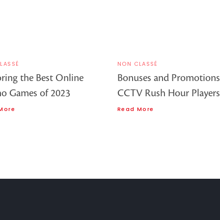
LASSÉ
NON CLASSÉ
ring the Best Online
Bonuses and Promotions
no Games of 2023
CCTV Rush Hour Players
More
Read More