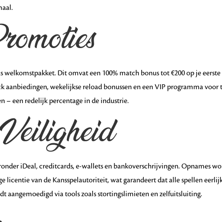
maal.
romoties
lkomstpakket. Dit omvat een 100% match bonus tot €200 op je eerste stort
ck aanbiedingen, wekelijkse reload bonussen en een VIP programma voor t
n – een redelijk percentage in de industrie.
Veiligheid
der iDeal, creditcards, e-wallets en bankoverschrijvingen. Opnames worde
e licentie van de Kansspelautoriteit, wat garandeert dat alle spellen eerli
 aangemoedigd via tools zoals stortingslimieten en zelfuitsluiting.