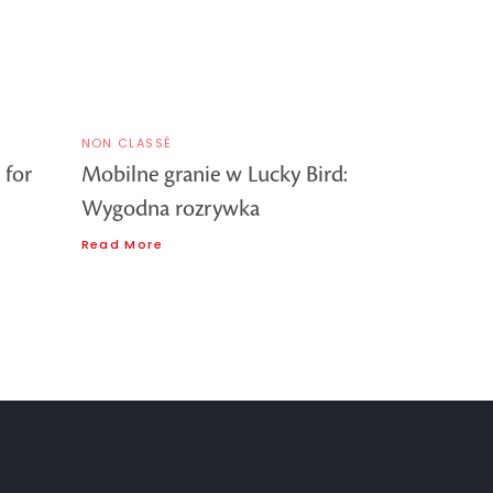
NON CLASSÉ
 for
Mobilne granie w Lucky Bird:
Wygodna rozrywka
Read More