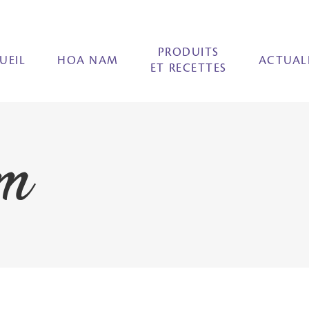
PRODUITS
UEIL
HOA NAM
ACTUAL
ET RECETTES
m