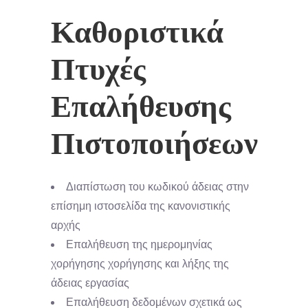
Καθοριστικά
Πτυχές
Επαλήθευσης
Πιστοποιήσεων
Διαπίστωση του κωδικού άδειας στην
επίσημη ιστοσελίδα της κανονιστικής
αρχής
Επαλήθευση της ημερομηνίας
χορήγησης χορήγησης και λήξης της
άδειας εργασίας
Επαλήθευση δεδομένων σχετικά ως