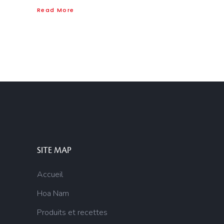
Read More
SITE MAP
Accueil
Hoa Nam
Produits et recettes