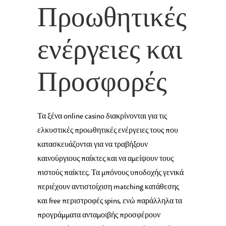
Προωθητικές
ενέργειες και
Προσφορές
Τα ξένα online casino διακρίνονται για τις
ελκυστικές προωθητικές ενέργειες τους που
κατασκευάζονται για να τραβήξουν
καινούργιους παίκτες και να αμείψουν τους
πιστούς παίκτες. Τα μπόνους υποδοχής γενικά
περιέχουν αντιστοίχιση matching κατάθεσης
και free περιστροφές spins, ενώ παράλληλα τα
προγράμματα ανταμοιβής προσφέρουν