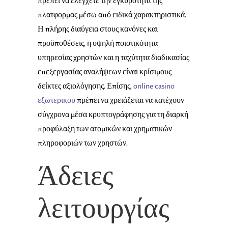
πρέπει να ελέγχετε την εγκυρότητα της
πλατφορμας μέσω από ειδικά χαρακτηριστικά.
Η πλήρης διαύγεια στους κανόνες και
προϋποθέσεις, η υψηλή ποιοτικότητα
υπηρεσίας χρηστών και η ταχύτητα διαδικασίας
επεξεργασίας αναλήψεων είναι κρίσιμους
δείκτες αξιολόγησης. Επίσης,
online casino
εξωτερικου
πρέπει να χρειάζεται να κατέχουν
σύγχρονα μέσα κρυπτογράφησης για τη διαρκή
προφύλαξη των ατομικών και χρηματικών
πληροφοριών των χρηστών.
Άδειες
λειτουργίας