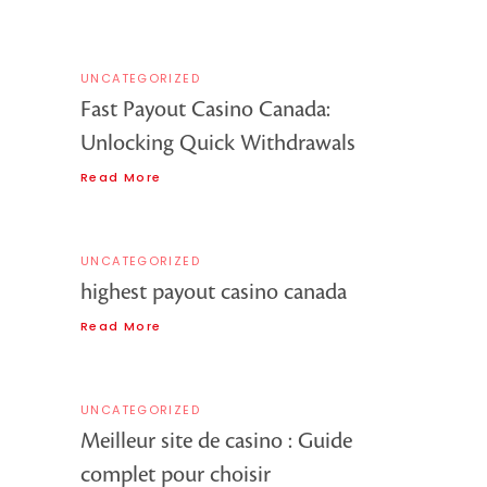
UNCATEGORIZED
Fast Payout Casino Canada:
Unlocking Quick Withdrawals
Read More
UNCATEGORIZED
highest payout casino canada
Read More
UNCATEGORIZED
Meilleur site de casino : Guide
complet pour choisir