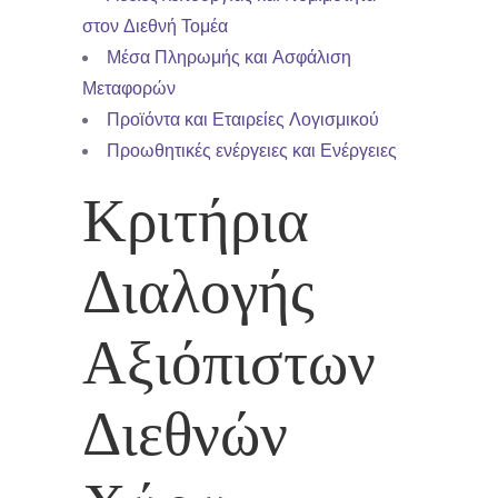
στον Διεθνή Τομέα
Μέσα Πληρωμής και Ασφάλιση
Μεταφορών
Προϊόντα και Εταιρείες Λογισμικού
Προωθητικές ενέργειες και Ενέργειες
Κριτήρια
Διαλογής
Αξιόπιστων
Διεθνών