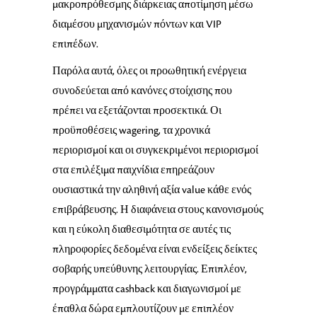
μακροπρόθεσμης διάρκειας αποτίμηση μέσω
διαμέσου μηχανισμών πόντων και VIP
επιπέδων.
Παρόλα αυτά, όλες οι προωθητική ενέργεια
συνοδεύεται από κανόνες στοίχισης που
πρέπει να εξετάζονται προσεκτικά. Οι
προϋποθέσεις wagering, τα χρονικά
περιορισμοί και οι συγκεκριμένοι περιορισμοί
στα επιλέξιμα παιχνίδια επηρεάζουν
ουσιαστικά την αληθινή αξία value κάθε ενός
επιβράβευσης. Η διαφάνεια στους κανονισμούς
και η εύκολη διαθεσιμότητα σε αυτές τις
πληροφορίες δεδομένα είναι ενδείξεις δείκτες
σοβαρής υπεύθυνης λειτουργίας. Επιπλέον,
προγράμματα cashback και διαγωνισμοί με
έπαθλα δώρα εμπλουτίζουν με επιπλέον