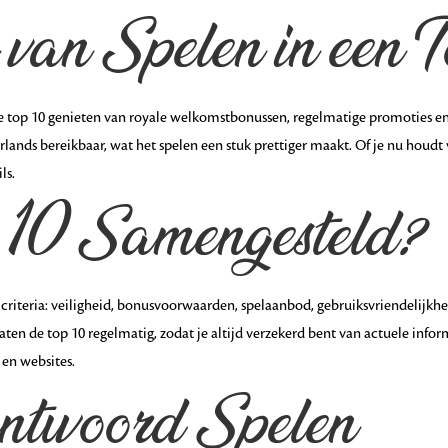
van Spelen in een T
de top 10 genieten van royale welkomstbonussen, regelmatige promoties en 
derlands bereikbaar, wat het spelen een stuk prettiger maakt. Of je nu hou
ls.
 10 Samengesteld?
 criteria: veiligheid, bonusvoorwaarden, spelaanbod, gebruiksvriendelijkh
daten de top 10 regelmatig, zodat je altijd verzekerd bent van actuele info
 en websites.
antwoord Spelen