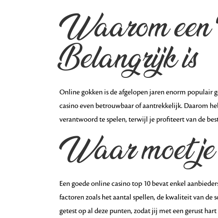
Waarom een T
Belangrijk is
Online gokken is de afgelopen jaren enorm populair ge
casino even betrouwbaar of aantrekkelijk. Daarom h
verantwoord te spelen, terwijl je profiteert van de be
Waar moet je o
Een goede online casino top 10 bevat enkel aanbieders
factoren zoals het aantal spellen, de kwaliteit van de
getest op al deze punten, zodat jij met een gerust hart