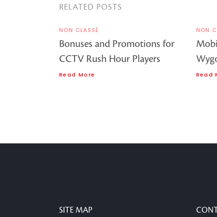
RELATED POSTS
NON CLASSÉ
NON C
Bonuses and Promotions for
Mobil
CCTV Rush Hour Players
Wygo
Read More
Read 
SITE MAP
CON