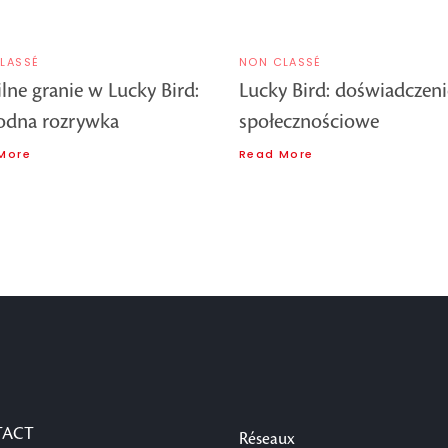
LASSÉ
NON CLASSÉ
ne granie w Lucky Bird:
Lucky Bird: doświadczeni
dna rozrywka
społecznościowe
More
Read More
TACT
Réseaux