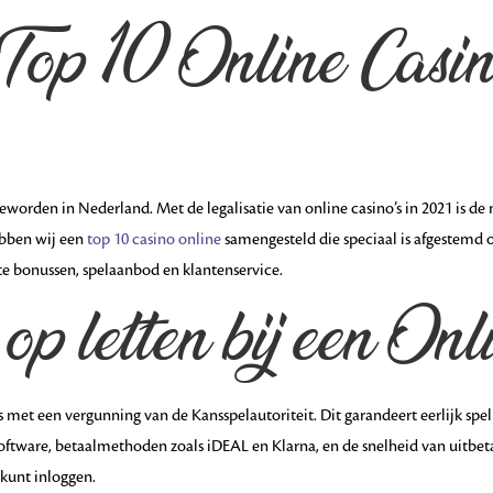
op 10 Online Casi
worden in Nederland. Met de legalisatie van online casino’s in 2021 is de 
ebben wij een
top 10 casino online
samengesteld die speciaal is afgestemd op
ste bonussen, spelaanbod en klantenservice.
p letten bij een Onl
 met een vergunning van de Kansspelautoriteit. Dit garandeert eerlijk spe
 software, betaalmethoden zoals iDEAL en Klarna, en de snelheid van uitbeta
 kunt inloggen.