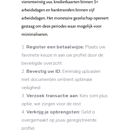
vierentwintig uur, kredietkaarten binnen 3+
arbeidsdagen en banktransfers binnen vijf
arbeidsdagen. Het monetaire gezelschap opereert
gestaag om deze periodes waar mogelijk voor
minimaliseren.
Register een betaalwijze:
Plaats uw
favoriete keuze in aan uw profiel door de
beveiligde overzicht
Bevestig uw ID:
Eenmalig uploaden
met documenten omtrent optimale
veiligheid
Verzoek transactie aan:
Kies som plus
optie, we zorgen voor de rest
Verkrijg je opbrengsten:
Geld is
overgemaakt op jouw geregistreerde
profiel