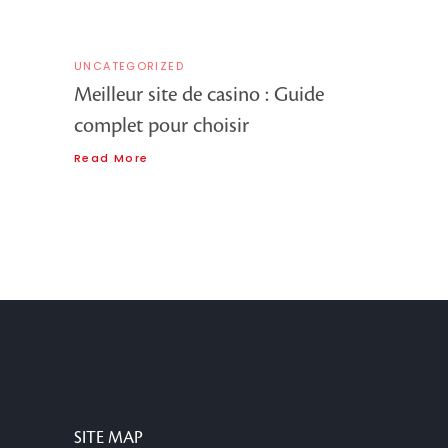
UNCATEGORIZED
Meilleur site de casino : Guide
complet pour choisir
Read More
SITE MAP