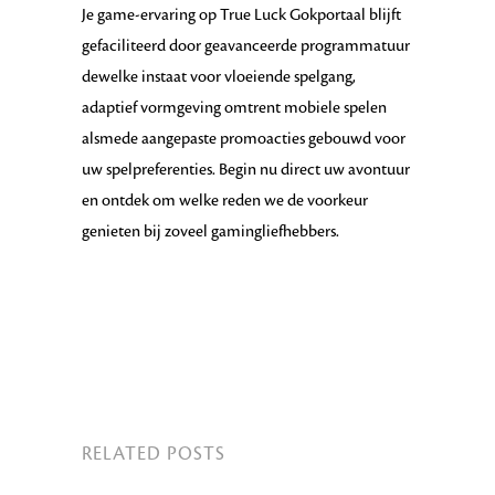
Je game-ervaring op True Luck Gokportaal blijft
gefaciliteerd door geavanceerde programmatuur
dewelke instaat voor vloeiende spelgang,
adaptief vormgeving omtrent mobiele spelen
alsmede aangepaste promoacties gebouwd voor
uw spelpreferenties. Begin nu direct uw avontuur
en ontdek om welke reden we de voorkeur
genieten bij zoveel gamingliefhebbers.
RELATED POSTS