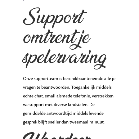
Support
omtrent je
spelervaring
Onze supportteam is beschikbaar teneinde alle je
vragen te beantwoorden. Toegankelijk middels
echte chat, email alsmede telefonie, verstrekken
we support met diverse landstalen. De
gemiddelde antwoordtijd middels levende
gesprek blijft sneller dan tweemaal minuut.