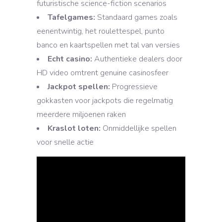
futuristische science-fiction scenarios
Tafelgames:
Standaard games zoals
eenentwintig, het roulettespel, punto
banco en kaartspellen met tal van versies
Echt casino:
Authentieke dealers door
HD video omtrent genuine casinosfeer
Jackpot spellen:
Progressieve
gokkasten voor jackpots die regelmatig
meerdere miljoenen raken
Kraslot loten:
Onmiddellijke spellen
voor snelle actie