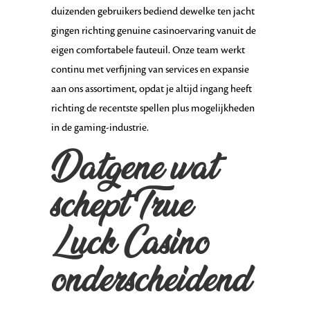
duizenden gebruikers bediend dewelke ten jacht
gingen richting genuine casinoervaring vanuit de
eigen comfortabele fauteuil. Onze team werkt
continu met verfijning van services en expansie
aan ons assortiment, opdat je altijd ingang heeft
richting de recentste spellen plus mogelijkheden
in de gaming-industrie.
Datgene wat
schept True
Luck Casino
onderscheidend