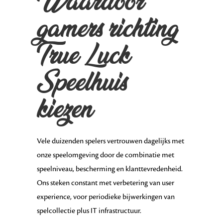
Waardoor
gamers richting
True Luck
Speelhuis
kiezen
Vele duizenden spelers vertrouwen dagelijks met
onze speelomgeving door de combinatie met
speelniveau, bescherming en klanttevredenheid.
Ons steken constant met verbetering van user
experience, voor periodieke bijwerkingen van
spelcollectie plus IT infrastructuur.