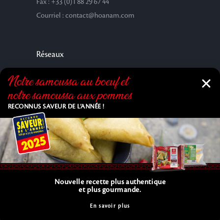
Fax : +33 (0)1 88 29 67 44
Courriel : contact@hoanam.com
Réseaux
Notre samoussa au bœuf et
notre samoussa aux pommes
RECONNUS SAVEUR DE L’ANNÉE !
Nouvelle recette plus authentique
Copyright © 2025 HOA NAM SAS. All Rights Reserved. |
et plus gourmande.
C.G.V.
En savoir plus