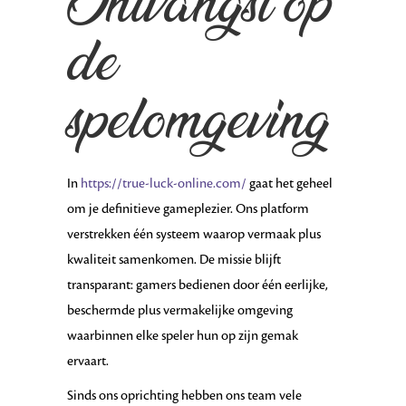
Ontvangst op
de
spelomgeving
In
https://true-luck-online.com/
gaat het geheel
om je definitieve gameplezier. Ons platform
verstrekken één systeem waarop vermaak plus
kwaliteit samenkomen. De missie blijft
transparant: gamers bedienen door één eerlijke,
beschermde plus vermakelijke omgeving
waarbinnen elke speler hun op zijn gemak
ervaart.
Sinds ons oprichting hebben ons team vele