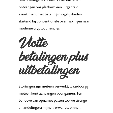
overboekingen cruciaal is. Om die reden
ontvangen ons platform een uitgebreid
assortiment met betalingsmogelijkheden,
startend bij conventionele overmakingen naar
moderne cryptocurrencies.
Vlotte
betalingen plus
uitbetalingen
Stortingen zijn meteen verwerkt, waardoor jij
meteen kunt aanvangen voor gamen. Ten
behoeve van opnames passen toe we strenge
afhandelingstermijnen: e-wallets binnen