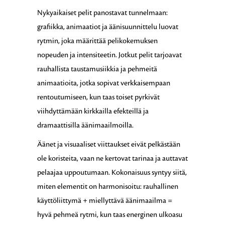
Nykyaikaiset pelit panostavat tunnelmaan:
grafiikka, animaatiot ja äänisuunnittelu luovat
rytmin, joka määrittää pelikokemuksen
nopeuden ja intensiteetin. Jotkut pelit tarjoavat
rauhallista taustamusiikkia ja pehmeitä
animaatioita, jotka sopivat verkkaisempaan
rentoutumiseen, kun taas toiset pyrkivät
viihdyttämään kirkkailla efekteillä ja
dramaattisilla äänimaailmoilla.
Äänet ja visuaaliset viittaukset eivät pelkästään
ole koristeita, vaan ne kertovat tarinaa ja auttavat
pelaajaa uppoutumaan. Kokonaisuus syntyy siitä,
miten elementit on harmonisoitu: rauhallinen
käyttöliittymä + miellyttävä äänimaailma =
hyvä pehmeä rytmi, kun taas energinen ulkoasu