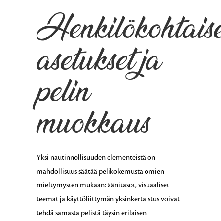
Henkilökohtaise
asetukset ja
pelin
muokkaus
Yksi nautinnollisuuden elementeistä on
mahdollisuus säätää pelikokemusta omien
mieltymysten mukaan: äänitasot, visuaaliset
teemat ja käyttöliittymän yksinkertaistus voivat
tehdä samasta pelistä täysin erilaisen