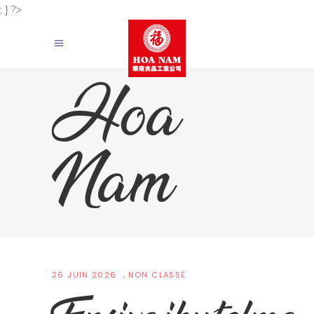
; } ?>
Hoa
Nam
26 JUIN 2026
NON CLASSÉ