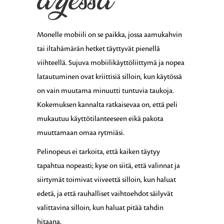
arjessa
Monelle mobiili on se paikka, jossa aamukahvin
tai iltahämärän hetket täyttyvät pienellä
viihteellä. Sujuva mobiilikäyttöliittymä ja nopea
latautuminen ovat kriittisiä silloin, kun käytössä
on vain muutama minuutti tuntuvia taukoja.
Kokemuksen kannalta ratkaisevaa on, että peli
mukautuu käyttötilanteeseen eikä pakota
muuttamaan omaa rytmiäsi.
Pelinopeus ei tarkoita, että kaiken täytyy
tapahtua nopeasti; kyse on siitä, että valinnat ja
siirtymät toimivat viiveettä silloin, kun haluat
edetä, ja että rauhalliset vaihtoehdot säilyvät
valittavina silloin, kun haluat pitää tahdin
hitaana.