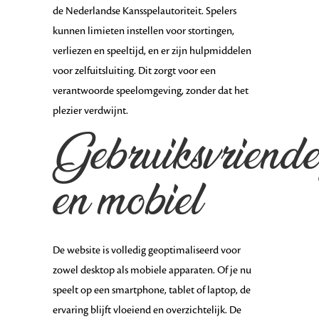
de Nederlandse Kansspelautoriteit. Spelers
kunnen limieten instellen voor stortingen,
verliezen en speeltijd, en er zijn hulpmiddelen
voor zelfuitsluiting. Dit zorgt voor een
verantwoorde speelomgeving, zonder dat het
plezier verdwijnt.
Gebruiksvriendel
en mobiel
De website is volledig geoptimaliseerd voor
zowel desktop als mobiele apparaten. Of je nu
speelt op een smartphone, tablet of laptop, de
ervaring blijft vloeiend en overzichtelijk. De