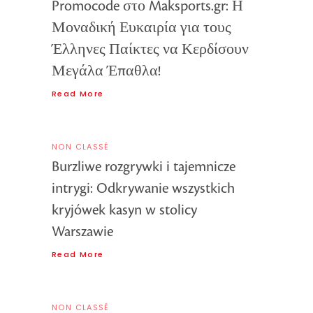
Promocode στο Maksports.gr: Η
Μοναδική Ευκαιρία για τους
Έλληνες Παίκτες να Κερδίσουν
Μεγάλα Έπαθλα!
Read More
NON CLASSÉ
Burzliwe rozgrywki i tajemnicze
intrygi: Odkrywanie wszystkich
kryjówek kasyn w stolicy
Warszawie
Read More
NON CLASSÉ