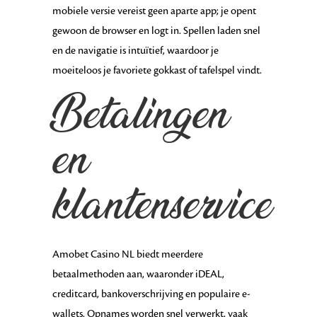
mobiele versie vereist geen aparte app; je opent
gewoon de browser en logt in. Spellen laden snel
en de navigatie is intuïtief, waardoor je
moeiteloos je favoriete gokkast of tafelspel vindt.
Betalingen
en
klantenservice
Amobet Casino NL biedt meerdere
betaalmethoden aan, waaronder iDEAL,
creditcard, bankoverschrijving en populaire e-
wallets. Opnames worden snel verwerkt, vaak