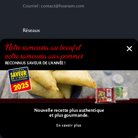
Courriel : contact@hoanam.com
Réseaux
Notre samoussa au bœuf et
notre samoussa aux pommes
RECONNUS SAVEUR DE L’ANNÉE !
Nouvelle recette plus authentique
Copyright © 2025 HOA NAM SAS. All Rights Reserved. |
et plus gourmande.
C.G.V.
En savoir plus