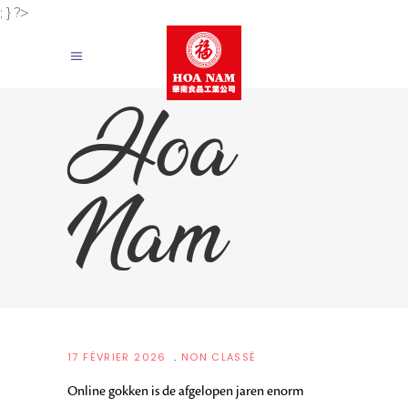
; } ?>
Hoa
Nam
17 FÉVRIER 2026
NON CLASSÉ
Online gokken is de afgelopen jaren enorm