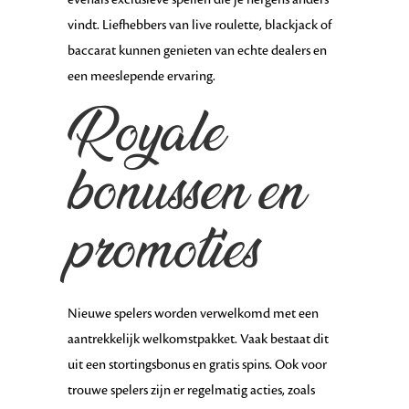
evenals exclusieve spellen die je nergens anders
vindt. Liefhebbers van live roulette, blackjack of
baccarat kunnen genieten van echte dealers en
een meeslepende ervaring.
Royale
bonussen en
promoties
Nieuwe spelers worden verwelkomd met een
aantrekkelijk welkomstpakket. Vaak bestaat dit
uit een stortingsbonus en gratis spins. Ook voor
trouwe spelers zijn er regelmatig acties, zoals