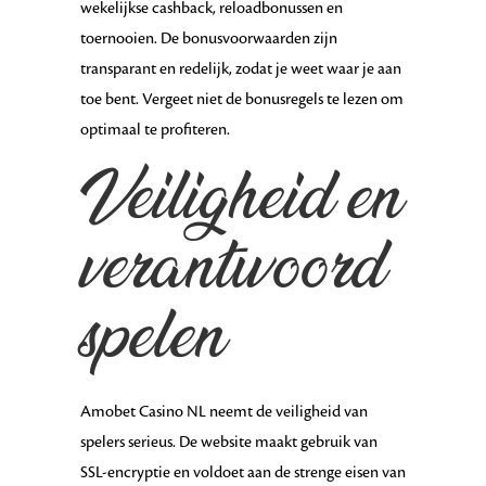
wekelijkse cashback, reloadbonussen en
toernooien. De bonusvoorwaarden zijn
transparant en redelijk, zodat je weet waar je aan
toe bent. Vergeet niet de bonusregels te lezen om
optimaal te profiteren.
Veiligheid en
verantwoord
spelen
Amobet Casino NL neemt de veiligheid van
spelers serieus. De website maakt gebruik van
SSL-encryptie en voldoet aan de strenge eisen van