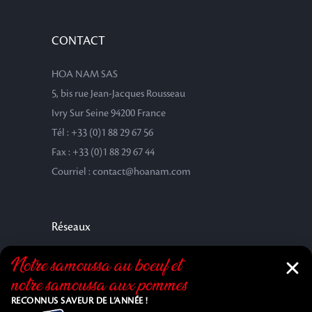
CONTACT
HOA NAM SAS
5, bis rue Jean-Jacques Rousseau
Ivry Sur Seine 94200 France
Tél : +33 (0)1 88 29 67 56
Fax : +33 (0)1 88 29 67 44
Courriel : contact@hoanam.com
Réseaux
Notre samoussa au bœuf et
notre samoussa aux pommes
RECONNUS SAVEUR DE L’ANNÉE !