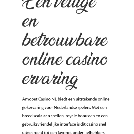
Een veilige
en
betrouwbare
online casino
ervaring
Amobet Casino NL biedt een uitstekende online
gokervaring voor Nederlandse spelers. Met een
breed scala aan spellen, royale bonussen en een
gebruiksvriendelijke interface is dit casino snel
uitgegroeid tot een favoriet onder liefhebbers.