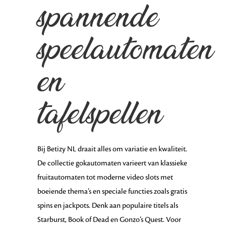
spannende
speelautomaten
en
tafelspellen
Bij Betizy NL draait alles om variatie en kwaliteit.
De collectie gokautomaten varieert van klassieke
fruitautomaten tot moderne video slots met
boeiende thema’s en speciale functies zoals gratis
spins en jackpots. Denk aan populaire titels als
Starburst, Book of Dead en Gonzo’s Quest. Voor