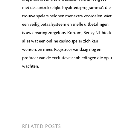
niet de aantrekkelijke loyaliteitsprogramma’s die
trouwe spelers belonen met extra voordelen. Met
een veilig betaalsysteem en snelle uitbetalingen
is uw ervaring zorgeloos. Kortom, Betizy NL biedt
alles wat een online casino speler zich kan
wensen, en meer. Registreer vandaag nog en
profiteer van de exclusieve aanbiedingen die op u
wachten.
RELATED POSTS