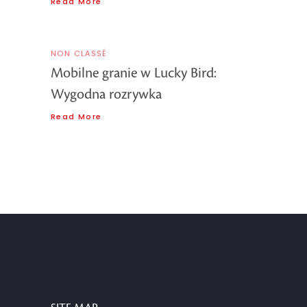
Read More
NON CLASSÉ
Mobilne granie w Lucky Bird:
Wygodna rozrywka
Read More