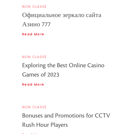
NON CLASSÉ
Официальное зеркало сайта
Азино 777
Read More
NON CLASSÉ
Exploring the Best Online Casino
Games of 2023
Read More
NON CLASSÉ
Bonuses and Promotions for CCTV
Rush Hour Players