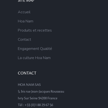
SITE MAP
Accueil
Hoa Nam
Produits et recettes
Contact
Engagement Qualité
La culture Hoa Nam
CONTACT
HOA NAM SAS
5, bis rue Jean-Jacques Rousseau
Ivry Sur Seine 94200 France
Tél : +33 (0)1 88 29 67 56