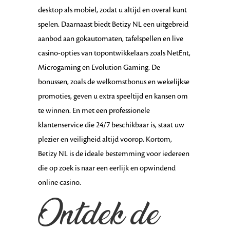
desktop als mobiel, zodat u altijd en overal kunt
spelen. Daarnaast biedt Betizy NL een uitgebreid
aanbod aan gokautomaten, tafelspellen en live
casino-opties van topontwikkelaars zoals NetEnt,
Microgaming en Evolution Gaming. De
bonussen, zoals de welkomstbonus en wekelijkse
promoties, geven u extra speeltijd en kansen om
te winnen. En met een professionele
klantenservice die 24/7 beschikbaar is, staat uw
plezier en veiligheid altijd voorop. Kortom,
Betizy NL is de ideale bestemming voor iedereen
die op zoek is naar een eerlijk en opwindend
online casino.
Ontdek de