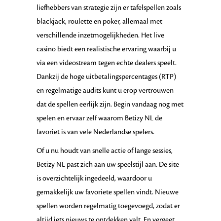
liefhebbers van strategie zijn er tafelspellen zoals
blackjack, roulette en poker, allemaal met
verschillende inzetmogelijkheden. Het live
casino biedt een realistische ervaring waarbij u
via een videostream tegen echte dealers speelt.
Dankzij de hoge uitbetalingspercentages (RTP)
en regelmatige audits kunt u erop vertrouwen
dat de spellen eerlijk zijn. Begin vandaag nog met
spelen en ervaar zelf waarom Betizy NL de
favoriet is van vele Nederlandse spelers.
Of u nu houdt van snelle actie of lange sessies,
Betizy NL past zich aan uw speelstijl aan. De site
is overzichtelijk ingedeeld, waardoor u
gemakkelijk uw favoriete spellen vindt. Nieuwe
spellen worden regelmatig toegevoegd, zodat er
altijd iets nieuws te ontdekken valt. En vergeet