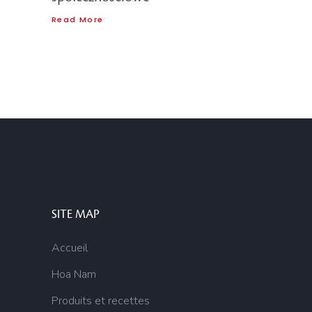
Read More
SITE MAP
Accueil
Hoa Nam
Produits et recettes