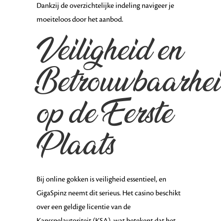
Dankzij de overzichtelijke indeling navigeer je
moeiteloos door het aanbod.
Veiligheid en
Betrouwbaarhe
op de Eerste
Plaats
Bij online gokken is veiligheid essentieel, en
GigaSpinz neemt dit serieus. Het casino beschikt
over een geldige licentie van de