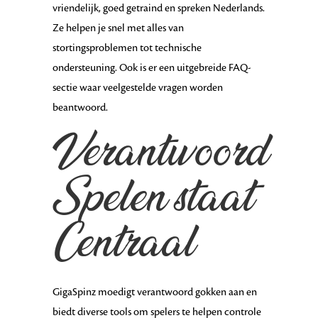
vriendelijk, goed getraind en spreken Nederlands.
Ze helpen je snel met alles van
stortingsproblemen tot technische
ondersteuning. Ook is er een uitgebreide FAQ-
sectie waar veelgestelde vragen worden
beantwoord.
Verantwoord
Spelen staat
Centraal
GigaSpinz moedigt verantwoord gokken aan en
biedt diverse tools om spelers te helpen controle