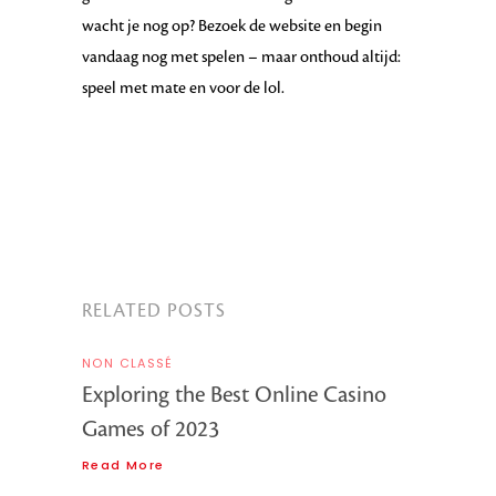
wacht je nog op? Bezoek de website en begin
vandaag nog met spelen – maar onthoud altijd:
speel met mate en voor de lol.
RELATED POSTS
NON CLASSÉ
Exploring the Best Online Casino
Games of 2023
Read More