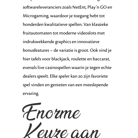
softwareleveranciers zoals NetEnt, Play’n GO en
Microgaming, waardoor je toegang hebt tot
honderden kwalitatieve spellen. Van klassieke
fruitautomaten tot moderne videoslots met
indrukwekkende graphics en innovatieve
bonusfeatures – de variatie is groot. Ook vind je
hier tafels voor blackjack, roulette en baccarat,
evenals live casinospellen waarin je tegen echte
dealers speelt. Elke speler kan zo zijn favoriete
spel vinden en genieten van een meeslepende
ervaring.
Enorme
Keuze aan