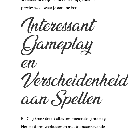
voorwaarden zijn helder en eerlijk, zodat je
precies weet waar je aan toe bent.
Interessant
Gameplay
en
Verscheidenheid
aan Spellen
Bij GigaSpinz draait alles om boeiende gameplay.
Het platform werkt samen met toonaangevende