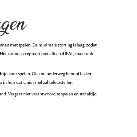
ngen
nnen met spelen. De minimale storting is laag, zodat
Het casino accepteert niet alleen iDEAL, maar ook
tijd kunt spelen. Of u nu onderweg bent of lekker
 huis dat u niet snel zal teleurstellen.
nd. Vergeet niet verantwoord te spelen en stel altijd