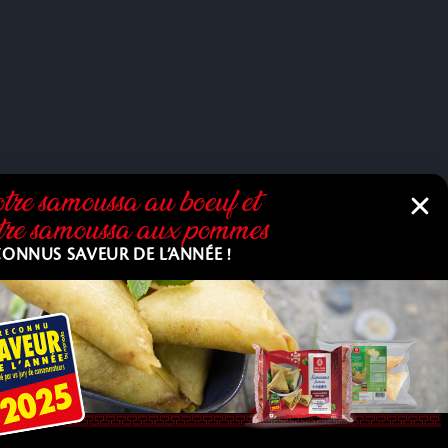
tre samoussa au bœuf et
tre samoussa aux pommes
ONNUS SAVEUR DE L’ANNÉE !