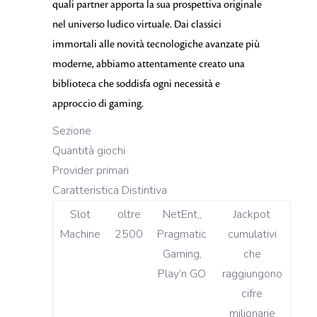
quali partner apporta la sua prospettiva originale
nel universo ludico virtuale. Dai classici
immortali alle novità tecnologiche avanzate più
moderne, abbiamo attentamente creato una
biblioteca che soddisfa ogni necessità e
approccio di gaming.
Sezione
Quantità giochi
Provider primari
Caratteristica Distintiva
Slot
oltre
NetEnt,,
Jackpot
Machine
2500
Pragmatic
cumulativi
Gaming,
che
Play’n GO
raggiungono
cifre
milionarie