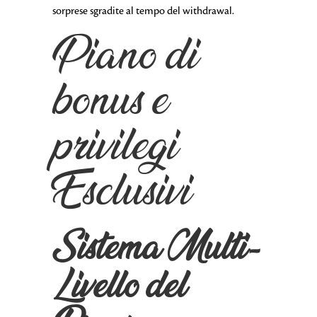
sorprese sgradite al tempo del withdrawal.
Piano di
bonus e
privilegi
Esclusivi
Sistema Multi-
Livello del