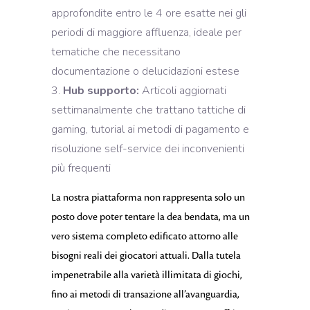
approfondite entro le 4 ore esatte nei gli
periodi di maggiore affluenza, ideale per
tematiche che necessitano
documentazione o delucidazioni estese
Hub supporto:
Articoli aggiornati
settimanalmente che trattano tattiche di
gaming, tutorial ai metodi di pagamento e
risoluzione self-service dei inconvenienti
più frequenti
La nostra piattaforma non rappresenta solo un
posto dove poter tentare la dea bendata, ma un
vero sistema completo edificato attorno alle
bisogni reali dei giocatori attuali. Dalla tutela
impenetrabile alla varietà illimitata di giochi,
fino ai metodi di transazione all’avanguardia,