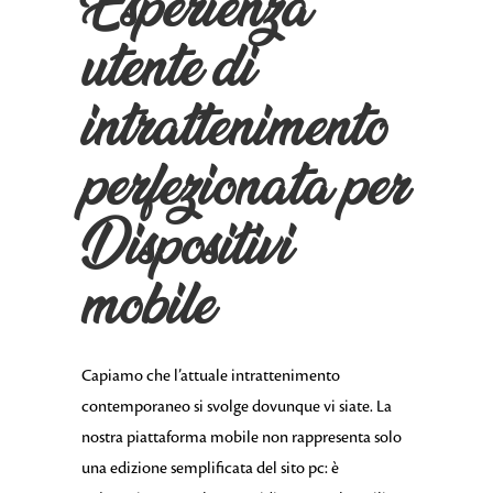
Esperienza
utente di
intrattenimento
perfezionata per
Dispositivi
mobile
Capiamo che l’attuale intrattenimento
contemporaneo si svolge dovunque vi siate. La
nostra piattaforma mobile non rappresenta solo
una edizione semplificata del sito pc: è