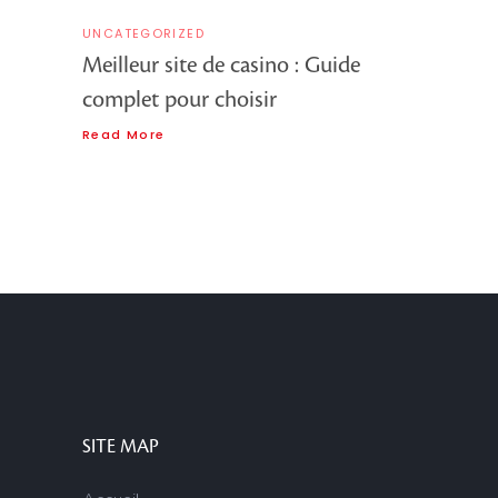
UNCATEGORIZED
Meilleur site de casino : Guide
complet pour choisir
Read More
SITE MAP