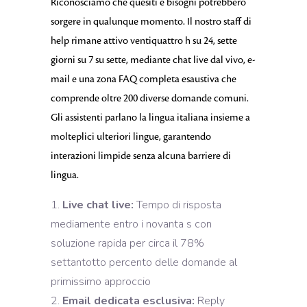
Riconosciamo che quesiti e bisogni potrebbero
sorgere in qualunque momento. Il nostro staff di
help rimane attivo ventiquattro h su 24, sette
giorni su 7 su sette, mediante chat live dal vivo, e-
mail e una zona FAQ completa esaustiva che
comprende oltre 200 diverse domande comuni.
Gli assistenti parlano la lingua italiana insieme a
molteplici ulteriori lingue, garantendo
interazioni limpide senza alcuna barriere di
lingua.
Live chat live:
Tempo di risposta
mediamente entro i novanta s con
soluzione rapida per circa il 78%
settantotto percento delle domande al
primissimo approccio
Email dedicata esclusiva:
Reply