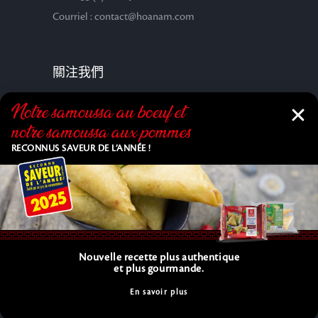
Courriel : contact@hoanam.com
關注我們
Notre samoussa au bœuf et
notre samoussa aux pommes
RECONNUS SAVEUR DE L’ANNÉE !
Nouvelle recette plus authentique
Copyright © 2025 HOA NAM SAS. All Rights Reserved. |
et plus gourmande.
C.G.V.
En savoir plus