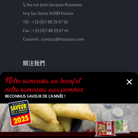
5, bis rue Jean-Jacques Rousseau
Ivry Sur Seine 94200 France
Tél : +33 (0)1 88 29 67 56
Fax : +33 (0)1 88 29 67 44
Courriel : contact@hoanam.com
關注我們
Notre samoussa au bœuf et
notre samoussa aux pommes
RECONNUS SAVEUR DE L’ANNÉE !