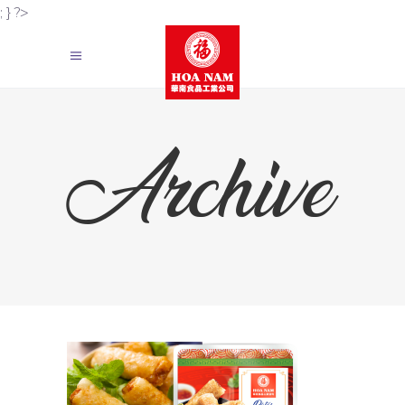
; } ?>
Archive