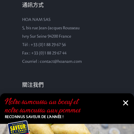
通訊方式
HOA NAM SAS
5, bis rue Jean-Jacques Rousseau
Ivry Sur Seine 94200 France
Tél : +33 (0)1 88 29 67 56
Fax : +33 (0)1 88 29 67 44
Courriel : contact@hoanam.com
關注我們
Notre samoussa au bœuf et
notre samoussa aux pommes
RECONNUS SAVEUR DE L’ANNÉE !