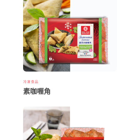
冷凍食品
素咖喱角