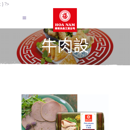
; } ?>
牛肉設