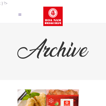
; } ?>
Archive