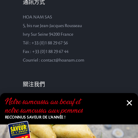
通訊方式
HOA NAM SAS
5, bis rue Jean-Jacques Rousseau
Ivry Sur Seine 94200 France
Tél : +33 (0)1 88 29 67 56
Fax : +33 (0)1 88 29 67 44
Courriel : contact@hoanam.com
關注我們
Notre samoussa au bœuf et
notre samoussa aux pommes
RECONNUS SAVEUR DE L’ANNÉE !