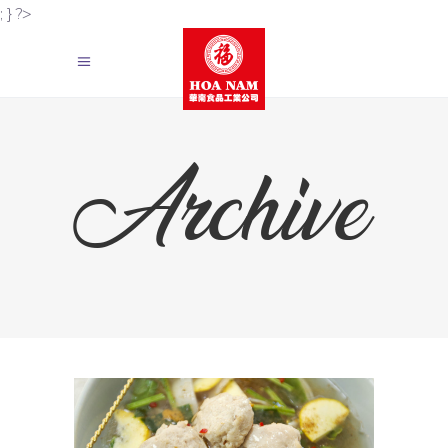
; } ?>
Archive