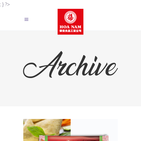
; } ?>
Archive