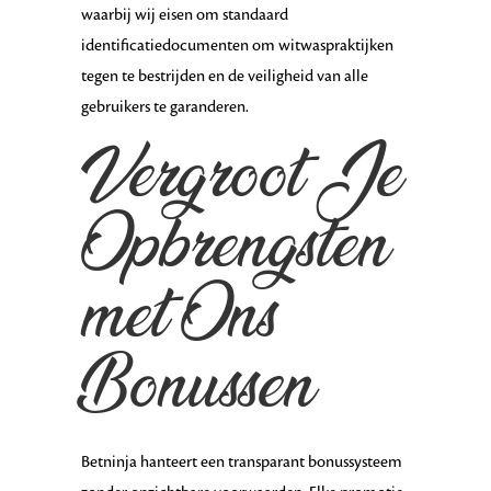
waarbij wij eisen om standaard
identificatiedocumenten om witwaspraktijken
tegen te bestrijden en de veiligheid van alle
gebruikers te garanderen.
Vergroot Je
Opbrengsten
met Ons
Bonussen
Betninja hanteert een transparant bonussysteem