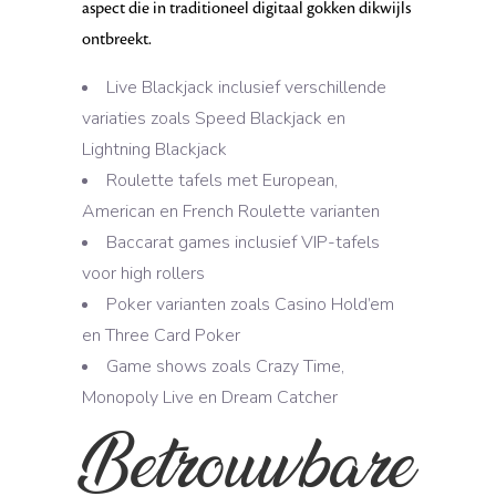
aspect die in traditioneel digitaal gokken dikwijls
ontbreekt.
Live Blackjack inclusief verschillende
variaties zoals Speed Blackjack en
Lightning Blackjack
Roulette tafels met European,
American en French Roulette varianten
Baccarat games inclusief VIP-tafels
voor high rollers
Poker varianten zoals Casino Hold’em
en Three Card Poker
Game shows zoals Crazy Time,
Monopoly Live en Dream Catcher
Betrouwbare