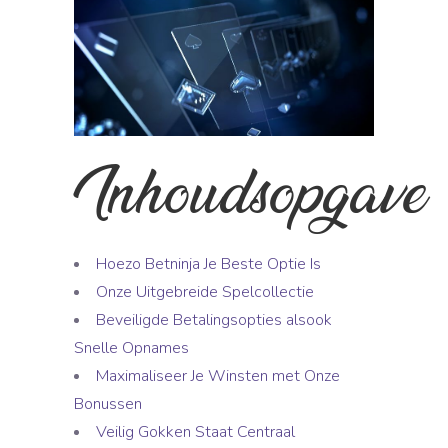
Inhoudsopgave
Hoezo Betninja Je Beste Optie Is
Onze Uitgebreide Spelcollectie
Beveiligde Betalingsopties alsook
Snelle Opnames
Maximaliseer Je Winsten met Onze
Bonussen
Veilig Gokken Staat Centraal