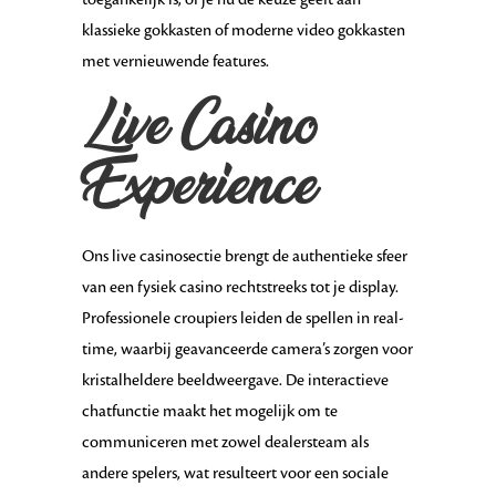
toegankelijk is, of je nu de keuze geeft aan
klassieke gokkasten of moderne video gokkasten
met vernieuwende features.
Live Casino
Experience
Ons live casinosectie brengt de authentieke sfeer
van een fysiek casino rechtstreeks tot je display.
Professionele croupiers leiden de spellen in real-
time, waarbij geavanceerde camera’s zorgen voor
kristalheldere beeldweergave. De interactieve
chatfunctie maakt het mogelijk om te
communiceren met zowel dealersteam als
andere spelers, wat resulteert voor een sociale