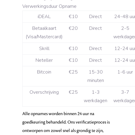
Verwerkingsduur Opname
iDEAL
€10
Direct
24-48 uu
Betaalkaart
€20
Direct
2-5
(Visa/Mastercard)
werkdage
Skrill
€10
Direct
12-24 uu
Neteller
€10
Direct
12-24 uu
Bitcoin
€25
15-30
1-6 uur
minuten
Overschrijving
€25
1-3
3-7
werkdagen
werkdage
Alle opnames worden binnen 24 uur na
goedkeuring behandeld. Ons verificatieproces is
ontworpen om zowel snel als grondig te zijn,