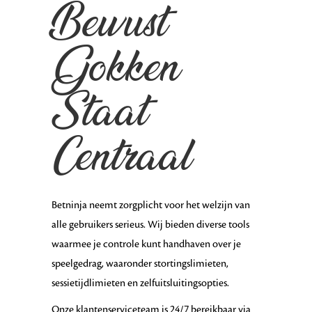
Bewust
Gokken
Staat
Centraal
Betninja neemt zorgplicht voor het welzijn van
alle gebruikers serieus. Wij bieden diverse tools
waarmee je controle kunt handhaven over je
speelgedrag, waaronder stortingslimieten,
sessietijdlimieten en zelfuitsluitingsopties.
Onze klantenserviceteam is 24/7 bereikbaar via