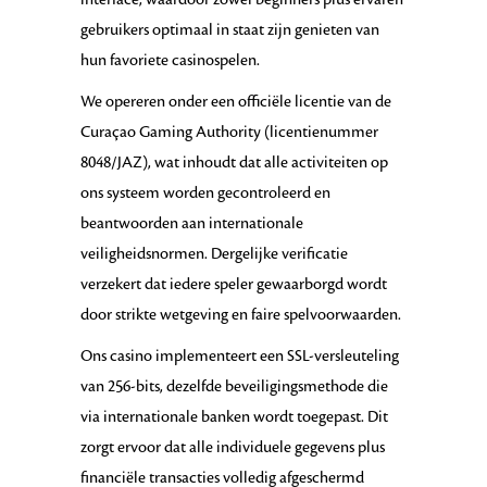
interface, waardoor zowel beginners plus ervaren
gebruikers optimaal in staat zijn genieten van
hun favoriete casinospelen.
We opereren onder een officiële licentie van de
Curaçao Gaming Authority (licentienummer
8048/JAZ), wat inhoudt dat alle activiteiten op
ons systeem worden gecontroleerd en
beantwoorden aan internationale
veiligheidsnormen. Dergelijke verificatie
verzekert dat iedere speler gewaarborgd wordt
door strikte wetgeving en faire spelvoorwaarden.
Ons casino implementeert een SSL-versleuteling
van 256-bits, dezelfde beveiligingsmethode die
via internationale banken wordt toegepast. Dit
zorgt ervoor dat alle individuele gegevens plus
financiële transacties volledig afgeschermd