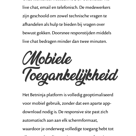
live chat, email en telefonisch. De medewerkers
zijn geschoold om zowel technische vragen te
afhandelen als hulp te bieden bij vragen over
bewust gokken. Doorsnee responstijden middels
live chat bedragen minder dan twee minuten.
Mobiele
Toegankelijkheid
Het Betninja platform is volledig geoptimaliseerd
voor mobiel gebruik, zonder dat een aparte app-
download nodig is. De responsive site past zich
automatisch aan aan elk schermformaat,
waardoor je onderweg volledige toegang hebt tot