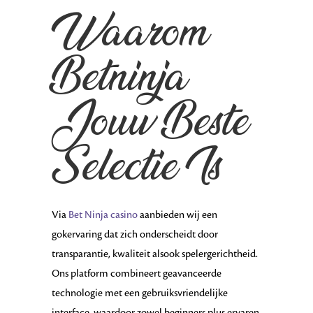
Waarom
Betninja
Jouw Beste
Selectie Is
Via
Bet Ninja casino
aanbieden wij een
gokervaring dat zich onderscheidt door
transparantie, kwaliteit alsook spelergerichtheid.
Ons platform combineert geavanceerde
technologie met een gebruiksvriendelijke