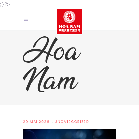
; } ?>
Hoa
Nam
20 MAI 2026
UNCATEGORIZED