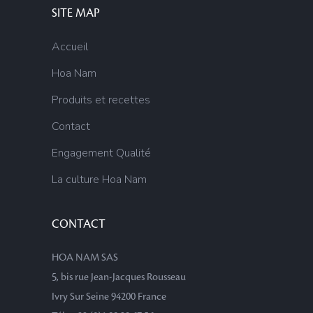
SITE MAP
Accueil
Hoa Nam
Produits et recettes
Contact
Engagement Qualité
La culture Hoa Nam
CONTACT
HOA NAM SAS
5, bis rue Jean-Jacques Rousseau
Ivry Sur Seine 94200 France