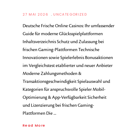
27 MAI 2026
UNCATEGORIZED
Deutsche Frische Online Casinos: Ihr umfassender
Guide für moderne Glücksspielplattformen
Inhaltsverzeichnis Schutz und Zulassung bei
frischen Gaming-Plattformen Technische
Innovationen sowie Spielerlebnis Bonusaktionen
im Vergleichstest etablierter und neuer Anbieter
Moderne Zahlungsmethoden &
Transaktionsgeschwindigkeit Spielauswahl und
Kategorien für anspruchsvolle Spieler Mobil-
Optimierung & App-Verfügbarkeit Sicherheit
und Lizenzierung bei frischen Gaming-
Plattformen Die
Read More