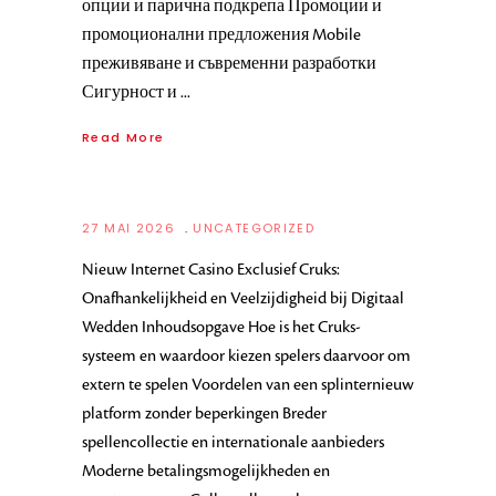
опции и парична подкрепа Промоции и
промоционални предложения Mobile
преживяване и съвременни разработки
Сигурност и
Read More
27 MAI 2026
UNCATEGORIZED
Nieuw Internet Casino Exclusief Cruks:
Onafhankelijkheid en Veelzijdigheid bij Digitaal
Wedden Inhoudsopgave Hoe is het Cruks-
systeem en waardoor kiezen spelers daarvoor om
extern te spelen Voordelen van een splinternieuw
platform zonder beperkingen Breder
spellencollectie en internationale aanbieders
Moderne betalingsmogelijkheden en