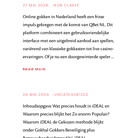
27 MAI 2026
NON CLASSÉ
Online gokken in Nederland heeft een frisse
impuls gekregen met de komst van QBet NL. Dit
platform combineert een gebruiksvriendelijke
interface met een uitgebreid aanbod aan spellen,
variërend van klassieke gokkasten tot live casino-
ervaringen. Of je nu een doorgewinterde speler
Read More
26 MAI 2026
UNCATEGORIZED
Inhoudsopgave Wat precies houdt in iDEAL en
Waarom precies blijkt het Zo enorm Populair?
Waarom iDEAL de Gekozen methode blijkt
onder Gokhal Gokkers Beveiliging plus