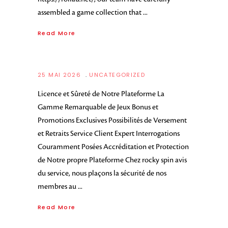
assembled a game collection that
Read More
25 MAI 2026
UNCATEGORIZED
Licence et Sûreté de Notre Plateforme La
Gamme Remarquable de Jeux Bonus et
Promotions Exclusives Possibilités de Versement
et Retraits Service Client Expert Interrogations
Couramment Posées Accréditation et Protection
de Notre propre Plateforme Chez rocky spin avis
du service, nous plaçons la sécurité de nos
membres au
Read More