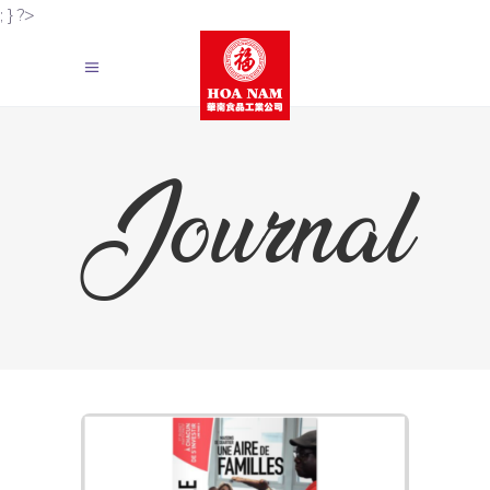
; } ?>
Journal