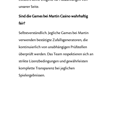
unserer Seite.
Sind die Games bei Martin Casino wahrhaftig
fair?
Selbstverständlich. Jegliche Games bei Martin
verwenden bestätigte Zufallsgeneratoren, die
kontinuierlich von unabhängigen Prüfstellen
überprüft werden. Das Team respektieren sich an
strikte Lizenzbedingungen und gewährleisten
komplette Transparenz bei jeglichen
Spielergebnissen.