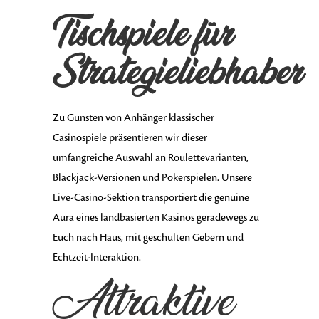
Tischspiele für
Strategieliebhaber
Zu Gunsten von Anhänger klassischer
Casinospiele präsentieren wir dieser
umfangreiche Auswahl an Roulettevarianten,
Blackjack-Versionen und Pokerspielen. Unsere
Live-Casino-Sektion transportiert die genuine
Aura eines landbasierten Kasinos geradewegs zu
Euch nach Haus, mit geschulten Gebern und
Echtzeit-Interaktion.
Attraktive