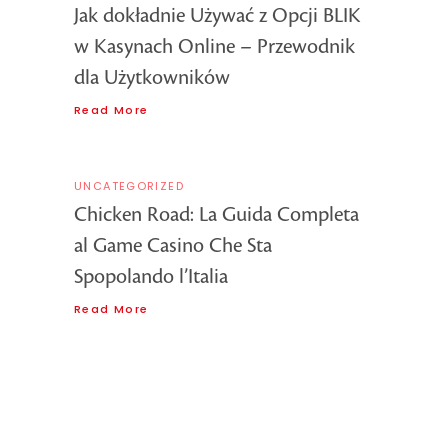
Jak dokładnie Używać z Opcji BLIK
w Kasynach Online – Przewodnik
dla Użytkowników
Read More
UNCATEGORIZED
Chicken Road: La Guida Completa
al Game Casino Che Sta
Spopolando l’Italia
Read More