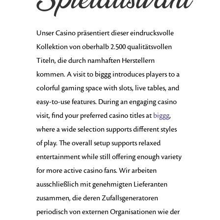
Spielauswahl
Unser Casino präsentiert dieser eindrucksvolle
Kollektion von oberhalb 2.500 qualitätsvollen
Titeln, die durch namhaften Herstellern
kommen. A visit to biggg introduces players to a
colorful gaming space with slots, live tables, and
easy-to-use features. During an engaging casino
visit, find your preferred casino titles at
biggg
,
where a wide selection supports different styles
of play. The overall setup supports relaxed
entertainment while still offering enough variety
for more active casino fans. Wir arbeiten
ausschließlich mit genehmigten Lieferanten
zusammen, die deren Zufallsgeneratoren
periodisch von externen Organisationen wie der