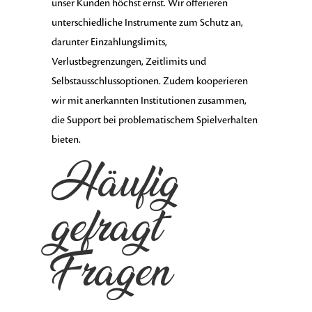
unser Kunden höchst ernst. Wir offerieren
unterschiedliche Instrumente zum Schutz an,
darunter Einzahlungslimits,
Verlustbegrenzungen, Zeitlimits und
Selbstausschlussoptionen. Zudem kooperieren
wir mit anerkannten Institutionen zusammen,
die Support bei problematischem Spielverhalten
bieten.
Häufig
gefragt
Fragen