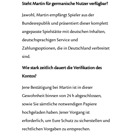
Steht Martin für germanische Nutzer verfügbar?
Jawohl, Martin empfängt Spieler aus der
Bundesrepublik und präsentiert dieser komplett
angepasste Spielstätte mit deutschen Inhalten,
deutschsprachigen Service und
Zahlungsoptionen, die in Deutschland verbreitet
sind.
Wie stark zeitlich dauert die Verifikation des
Kontos?
Jene Bestätigung bei Martin ist in dieser
Gewohnheit binnen von 24 h abgeschlossen,
sowie Sie sämtliche notwendigen Papiere
hochgeladen haben. Jener Vorgang ist
erforderlich, um Eure Schutz zu sicherstellen und
rechtlichen Vorgaben zu entsprechen.