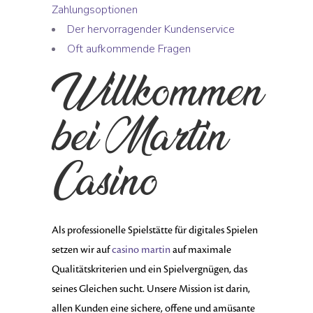
Zahlungsoptionen
Der hervorragender Kundenservice
Oft aufkommende Fragen
Willkommen
bei Martin
Casino
Als professionelle Spielstätte für digitales Spielen
setzen wir auf
casino martin
auf maximale
Qualitätskriterien und ein Spielvergnügen, das
seines Gleichen sucht. Unsere Mission ist darin,
allen Kunden eine sichere, offene und amüsante