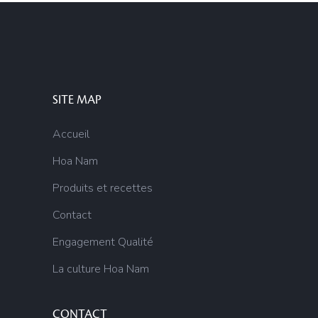
SITE MAP
Accueil
Hoa Nam
Produits et recettes
Contact
Engagement Qualité
La culture Hoa Nam
CONTACT