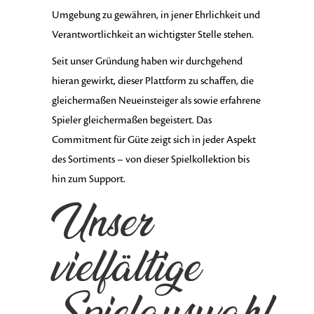
Umgebung zu gewähren, in jener Ehrlichkeit und
Verantwortlichkeit an wichtigster Stelle stehen.
Seit unser Gründung haben wir durchgehend
hieran gewirkt, dieser Plattform zu schaffen, die
gleichermaßen Neueinsteiger als sowie erfahrene
Spieler gleichermaßen begeistert. Das
Commitment für Güte zeigt sich in jeder Aspekt
des Sortiments – von dieser Spielkollektion bis
hin zum Support.
Unser
vielfältige