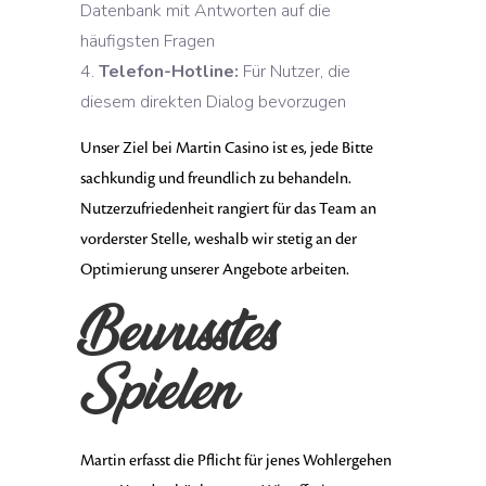
Datenbank mit Antworten auf die
häufigsten Fragen
Telefon-Hotline:
Für Nutzer, die
diesem direkten Dialog bevorzugen
Unser Ziel bei Martin Casino ist es, jede Bitte
sachkundig und freundlich zu behandeln.
Nutzerzufriedenheit rangiert für das Team an
vorderster Stelle, weshalb wir stetig an der
Optimierung unserer Angebote arbeiten.
Bewusstes
Spielen
Martin erfasst die Pflicht für jenes Wohlergehen