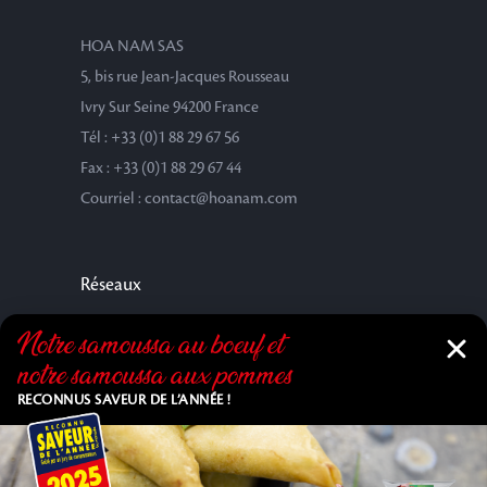
HOA NAM SAS
5, bis rue Jean-Jacques Rousseau
Ivry Sur Seine 94200 France
Tél : +33 (0)1 88 29 67 56
Fax : +33 (0)1 88 29 67 44
Courriel : contact@hoanam.com
Réseaux
Notre samoussa au bœuf et
notre samoussa aux pommes
RECONNUS SAVEUR DE L’ANNÉE !